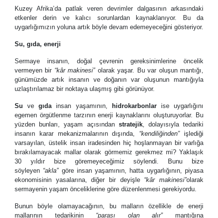
Kuzey Afrika
’
da patlak veren devrimler dalgasının arkasındaki
etkenler derin ve kalıcı sorunlardan kaynaklanıyor. Bu da
uygarlığımızın yoluna artık böyle devam edemeyeceğini gösteriyor.
S
u, gıda, enerji
Sermaye insanın, doğal çevrenin gereksinimlerine öncelik
vermeyen bir
“
kâr makinesi
”
olarak yaşar. Bu var oluşun mantığı,
günümüzde artık insanın ve doğanın var oluşunun mantığıyla
uzlaştırılamaz bir noktaya ulaşmış gibi görünüyor.
Su
ve
gıda
insan yaşamının,
hidrokarbonlar
ise uygarlığını
egemen örgütlenme tarzının enerji kaynaklarını oluşturuyorlar. Bu
yüzden bunları, yaşam açısından
stratejik
, dolayısıyla tedariki
insanın karar mekanizmalarının dışında,
“
kendiliğinden
”
işlediği
varsayılan, üstelik insan iradesinden hiç hoşlanmayan bir varlığa
bırakılamayacak mallar olarak görmemiz gerekmez mi? Yaklaşık
30 yıldır bize göremeyeceğimiz söylendi. Bunu bize
söyleyen
“
akla
”
göre insan yaşamının, hatta uygarlığının, piyasa
ekonomisinin yasalarına, diğer bir deyişle
“
kâr makinesi
”
olarak
sermayenin yaşam önceliklerine göre düzenlenmesi gerekiyordu.
Bunun böyle olamayacağının, bu malların özellikle de enerji
mallarının tedarikinin
“
parası olan alır
”
mantığına