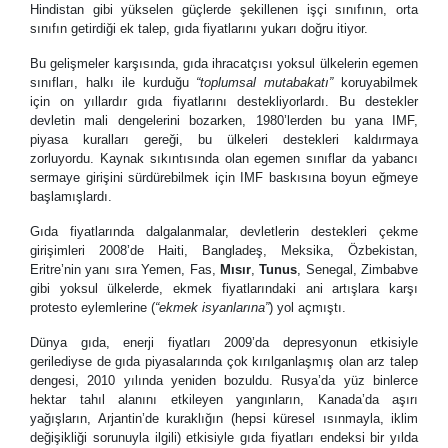
Hindistan gibi yükselen güçlerde şekillenen işçi sınıfının, orta
sınıfın getirdiği ek talep, gıda fiyatlarını yukarı doğru itiyor.
Bu gelişmeler karşısında, gıda ihracatçısı yoksul ülkelerin egemen
sınıfları, halkı ile kurduğu
“
toplumsal mutabakatı
”
koruyabilmek
için on yıllardır gıda fiyatlarını destekliyorlardı. Bu destekler
devletin mali dengelerini bozarken, 1980
’
lerden bu yana IMF,
piyasa kuralları gereği, bu ülkeleri destekleri kaldırmaya
zorluyordu. Kaynak sıkıntısında olan egemen sınıflar da yabancı
sermaye girişini sürdürebilmek için IMF baskısına boyun eğmeye
başlamışlardı
.
Gıda fiyatlarında dalgalanmalar, devletlerin destekleri çekme
girişimleri 2008
’
de Haiti, Bangladeş, Meksika, Özbekistan,
Eritre
’
nin yanı sıra Yemen, Fas,
Mısır
,
Tunus
, Senegal, Zimbabve
gibi yoksul ülkelerde, ekmek fiyatlarındaki ani artışlara karşı
protesto eylemlerine (
“
ekmek isyanlarına
”
) yol açmıştı
.
Dünya gıda, enerji fiyatları
2009’
da depresyonun etkisiyle
gerilediyse de gıda piyasalarında çok kırılganlaşmış olan arz talep
dengesi, 2010 yılında yeniden bozuldu. Rusya
’
da yüz binlerce
hektar tahıl alanını etkileyen yangınların, Kanada
’
da aşırı
yağışların, Arjantin
’
de kuraklığın (hepsi küresel ısınmayla, iklim
değişikliği sorunuyla ilgili) etkisiyle gıda fiyatları endeksi bir yılda