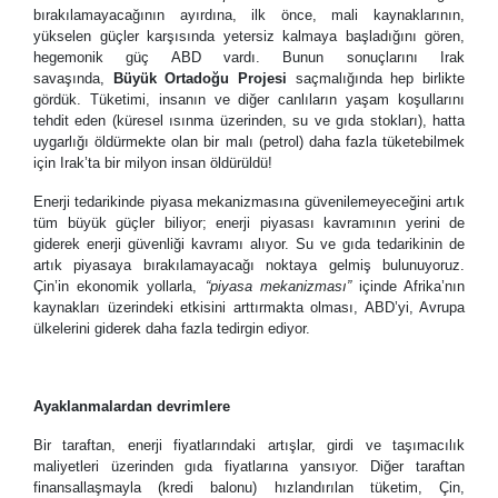
bırakılamayacağının ayırdına, ilk önce, mali kaynaklarının,
yükselen güçler karşısında yetersiz kalmaya başladığını gören,
hegemonik güç ABD vardı. Bunun sonuçlarını Irak
savaşında,
Büyük Ortadoğu Projesi
saçmalığında hep birlikte
gördük. Tüketimi, insanın ve diğer canlıların yaşam koşullarını
tehdit eden (küresel ısınma üzerinden, su ve gıda stokları), hatta
uygarlığı öldürmekte olan bir malı (petrol) daha fazla tüketebilmek
için Irak
’
ta bir milyon insan öldürüldü!
Enerji tedarikinde piyasa mekanizmasına güvenilemeyeceğini artık
tüm büyük güçler biliyor; enerji piyasası kavramının yerini de
giderek enerji güvenliği kavramı alıyor. Su ve gıda tedarikinin de
artık piyasaya bırakılamayacağı noktaya gelmiş bulunuyoruz.
Çin
’
in ekonomik yollarla,
“
piyasa mekanizması
”
içinde Afrika
’
nın
kaynakları üzerindeki etkisini arttırmakta olması, ABD
’
yi, Avrupa
ülkelerini giderek daha fazla tedirgin ediyor.
A
yaklanmalardan devrimlere
Bir taraftan, enerji fiyatlarındaki artışlar, girdi ve taşımacılık
maliyetleri üzerinden gıda fiyatlarına yansıyor. Diğer taraftan
finansallaşmayla (kredi balonu) hızlandırılan tüketim, Çin,