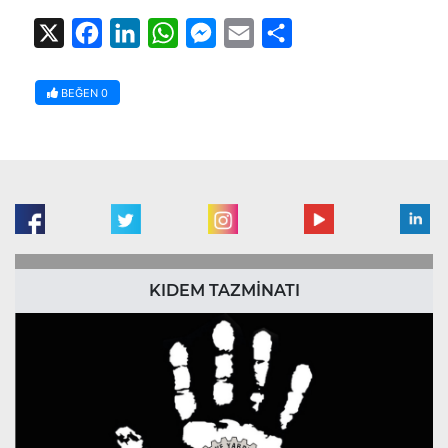
X
Facebook
LinkedIn
WhatsApp
Messenger
Email
Share
BEĞEN
0
KIDEM TAZMİNATI