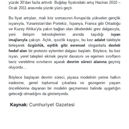
yüzde 30
’
dan fazla arttırdı. Buğday fiyatındaki artış Haziran 2010 –
Ocak 2011 arasında yüzde yüzü geçti.
Bu fiyat artışları, mali kriz sonrasının Avrupa
’
da yükselen gençlik
isyanıyla, Yunanistan
’
dan Portekiz, İspanya, Fransa gibi Ortadoğu
ve Kuzey Afrika
’
yla yakın bağları olan ülkelerdeki grev dalgasıyla,
yeni iletişim teknolojilerinin anında taşıdığı
isyan
imajlarıyla
çakıştı. Açlık, işsizlik kaygısı, bu kez
adalet
talebiyle
birleşerek
özgürlük, eşitlik gibi evrensel
sloganlarla
devleti
hedef alan
bir protesto eylemleri dalgası başlattı. Böylece, bu kez
isyan, yerel talepleri ekmek peynir davasını ve egemen sınıfların
taviz verebilme sınırlarını aşarak
devrim süreci alanına
geçmiş
oluyordu…
Böylece başlayan devrim süreci, piyasa modelinin yerine halkın
iradesine, genel toplumsal çıkarlara ve gezegenin yaşam
önceliklerine dayanan bir modelin geçmemesi halinde uygarlığın
geleceği olmadığını da gösteriyordu.
Kaynak:
Cumhuriyet Gazetesi