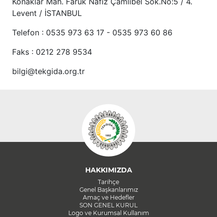
Konaklar Mah. Faruk Nafiz Çamlıbel Sok.No:5 / 4.
Levent / İSTANBUL
Telefon : 0535 973 63 17 - 0535 973 60 86
Faks : 0212 278 9534
bilgi@tekgida.org.tr
HAKKIMIZDA
Tarihçe
Genel Başkanlarımız
Amaç ve Hedefler
SON GENEL KURUL
Logo ve Kurumsal Kullanım