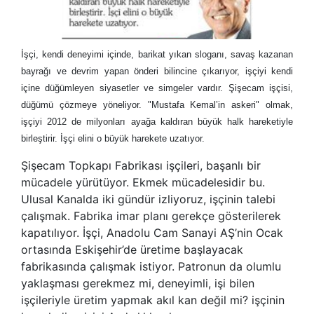
İşçi, kendi deneyimi içinde, barikat yıkan sloganı, savaş kazanan
bayrağı ve devrim yapan önderi bilincine çıkarıyor, işçiyi kendi
içine düğümleyen siyasetler ve simgeler vardır. Şişecam işçisi,
düğümü çözmeye yöneliyor. "Mustafa Kemal’in askeri" olmak,
işçiyi 2012 de milyonları ayağa kaldıran büyük halk hareketiyle
birleştirir. İşçi elini o büyük harekete uzatıyor.
Şişecam Topkapı Fabrikası işçileri, başanlı bir
mücadele yürütüyor. Ekmek mücadelesidir bu.
Ulusal Kanalda iki gündür izliyoruz, işçinin talebi
çalışmak. Fabrika imar planı gerekçe gösterilerek
kapatılıyor. İşçi, Anadolu Cam Sanayi AŞ’nin Ocak
ortasında Eskişehir’de üretime başlayacak
fabrikasında çalışmak istiyor. Patronun da olumlu
yaklaşması gerekmez mi, deneyimli, işi bilen
işçileriyle üretim yapmak akıl kan değil mi? işçinin