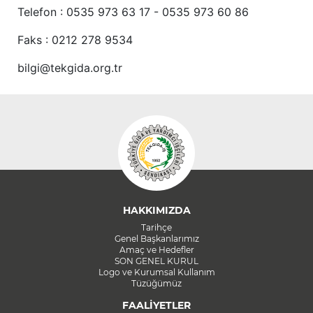
Telefon : 0535 973 63 17 - 0535 973 60 86
Faks : 0212 278 9534
bilgi@tekgida.org.tr
HAKKIMIZDA
Tarihçe
Genel Başkanlarımız
Amaç ve Hedefler
SON GENEL KURUL
Logo ve Kurumsal Kullanım
Tüzüğümüz
FAALİYETLER