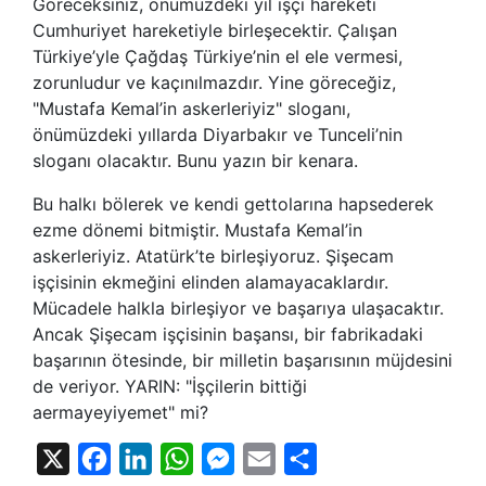
Göreceksiniz, önümüzdeki yıl işçi hareketi
Cumhuriyet hareketiyle birleşecektir. Çalışan
Türkiye’yle Çağdaş Türkiye’nin el ele vermesi,
zorunludur ve kaçınılmazdır. Yine göreceğiz,
"Mustafa Kemal’in askerleriyiz" sloganı,
önümüzdeki yıllarda Diyarbakır ve Tunceli’nin
sloganı olacaktır. Bunu yazın bir kenara.
Bu halkı bölerek ve kendi gettolarına hapsederek
ezme dönemi bitmiştir. Mustafa Kemal’in
askerleriyiz. Atatürk’te birleşiyoruz. Şişecam
işçisinin ekmeğini elinden alamayacaklardır.
Mücadele halkla birleşiyor ve başarıya ulaşacaktır.
Ancak Şişecam işçisinin başansı, bir fabrikadaki
başarının ötesinde, bir milletin başarısının müjdesini
de veriyor. YARIN: "İşçilerin bittiği
aermayeyiyemet" mi?
X
Facebook
LinkedIn
WhatsApp
Messenger
Email
Share