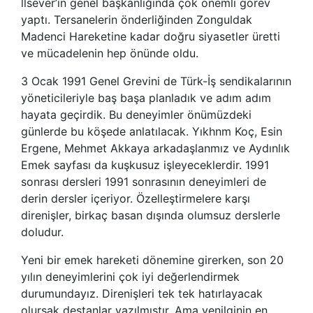
llsever’in genel başkanlığında çok önemli görev
yaptı. Tersanelerin önderliğinden Zonguldak
Madenci Hareketine kadar doğru siyasetler üretti
ve mücadelenin hep önünde oldu.
3 Ocak 1991 Genel Grevini de Türk-İş sendikalarının
yöneticileriyle baş başa planladık ve adım adım
hayata geçirdik. Bu deneyimler önümüzdeki
günlerde bu köşede anlatılacak. Yıkhnm Koç, Esin
Ergene, Mehmet Akkaya arkadaşlanmız ve Aydınlık
Emek sayfası da kuşkusuz işleyeceklerdir. 1991
sonrası dersleri 1991 sonrasının deneyimleri de
derin dersler içeriyor. Özelleştirmelere karşı
direnişler, birkaç basan dışında olumsuz derslerle
doludur.
Yeni bir emek hareketi dönemine girerken, son 20
yılın deneyimlerini çok iyi değerlendirmek
durumundayız. Direnişleri tek tek hatırlayacak
olursak destanlar yazılmıştır. Ama yenilginin en