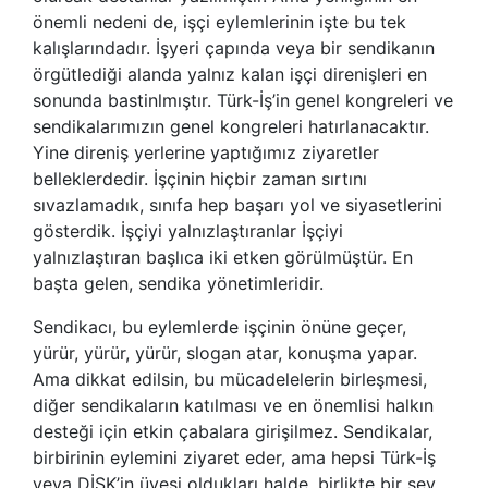
önemli nedeni de, işçi eylemlerinin işte bu tek
kalışlarındadır. İşyeri çapında veya bir sendikanın
örgütlediği alanda yalnız kalan işçi direnişleri en
sonunda bastinlmıştır. Türk-İş’in genel kongreleri ve
sendikalarımızın genel kongreleri hatırlanacaktır.
Yine direniş yerlerine yaptığımız ziyaretler
belleklerdedir. İşçinin hiçbir zaman sırtını
sıvazlamadık, sınıfa hep başarı yol ve siyasetlerini
gösterdik. İşçiyi yalnızlaştıranlar İşçiyi
yalnızlaştıran başlıca iki etken görülmüştür. En
başta gelen, sendika yönetimleridir.
Sendikacı, bu eylemlerde işçinin önüne geçer,
yürür, yürür, yürür, slogan atar, konuşma yapar.
Ama dikkat edilsin, bu mücadelelerin birleşmesi,
diğer sendikaların katılması ve en önemlisi halkın
desteği için etkin çabalara girişilmez. Sendikalar,
birbirinin eylemini ziyaret eder, ama hepsi Türk-İş
veya DİSK’in üyesi oldukları halde, birlikte bir şey