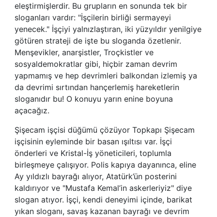
eleştirmişlerdir. Bu grupların en sonunda tek bir
sloganları vardır: "İşçilerin birliği sermayeyi
yenecek." İşçiyi yalnızlaştıran, iki yüzyıldır yenilgiye
götüren strateji de işte bu sloganda özetlenir.
Menşevikler, anarşistler, Troçkistler ve
sosyaldemokratlar gibi, hiçbir zaman devrim
yapmamış ve hep devrimleri balkondan izlemiş ya
da devrimi sırtından hançerlemiş hareketlerin
sloganıdır bu! O konuyu yarın enine boyuna
açacağız.
Şişecam işçisi düğümü çözüyor Topkapı Şişecam
işçisinin eyleminde bir basan ışıltısı var. İşçi
önderleri ve Kristal-İş yöneticileri, toplumla
birleşmeye çalışıyor. Polis kapıya dayanınca, eline
Ay yıldızlı bayrağı alıyor, Atatürk’ün posterini
kaldırıyor ve "Mustafa Kemal’in askerleriyiz" diye
slogan atıyor. İşçi, kendi deneyimi içinde, barikat
yıkan sloganı, savaş kazanan bayrağı ve devrim