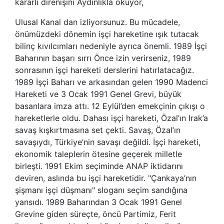
kararlı direnişini Aydınlıkla okuyor,
Ulusal Kanal dan izliyorsunuz. Bu mücadele,
önümüzdeki dönemin işçi hareketine ışık tutacak
bilinç kıvılcımları nedeniyle ayrıca önemli. 1989 İşçi
Baharının başarı sırrı Önce izin verirseniz, 1989
sonrasının işçi hareketi derslerini hatırlatacağız.
1989 İşçi Baharı ve arkasından gelen 1990 Madenci
Hareketi ve 3 Ocak 1991 Genel Grevi, büyük
basanlara imza attı. 12 Eylül’den emekçinin çıkışı o
hareketlerle oldu. Dahası işçi hareketi, Özal’ın Irak’a
savaş kışkırtmasına set çekti. Savaş, Özal’ın
savaşıydı, Türkiye’nin savaşı değildi. İşçi hareketi,
ekonomik taleplerin ötesine geçerek milletle
birleşti. 1991 Ekim seçiminde ANAP iktidarını
deviren, aslında bu işçi hareketidir. "Çankaya’nın
şişmanı işçi düşmanı" sloganı seçim sandığına
yansıdı. 1989 Baharından 3 Ocak 1991 Genel
Grevine giden süreçte, öncü Partimiz, Ferit