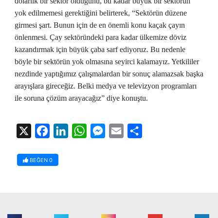
dolarlık bir sektör olduğunu, bu kadar büyük bir sektörün
yok edilmemesi gerektiğini belirterek, “Sektörün düzene
girmesi şart. Bunun için de en önemli konu kaçak çayın
önlenmesi. Çay sektöründeki para kadar ülkemize döviz
kazandırmak için büyük çaba sarf ediyoruz. Bu nedenle
böyle bir sektörün yok olmasına seyirci kalamayız. Yetkililer
nezdinde yaptığımız çalışmalardan bir sonuç alamazsak başka
arayışlara gireceğiz. Belki medya ve televizyon programları
ile soruna çözüm arayacağız” diye konuştu.
X
Facebook
LinkedIn
WhatsApp
Messenger
Email
Share
BEĞEN
0