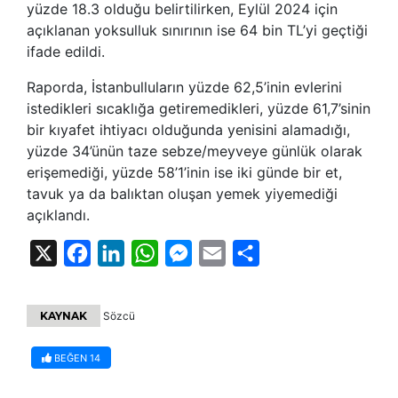
yüzde 18.3 olduğu belirtilirken, Eylül 2024 için
açıklanan yoksulluk sınırının ise 64 bin TL’yi geçtiği
ifade edildi.
Raporda, İstanbulluların yüzde 62,5’inin evlerini
istedikleri sıcaklığa getiremedikleri, yüzde 61,7’sinin
bir kıyafet ihtiyacı olduğunda yenisini alamadığı,
yüzde 34’ünün taze sebze/meyveye günlük olarak
erişemediği, yüzde 58’1’inin ise iki günde bir et,
tavuk ya da balıktan oluşan yemek yiyemediği
açıklandı.
X
Facebook
LinkedIn
WhatsApp
Messenger
Email
Share
KAYNAK
Sözcü
BEĞEN
14