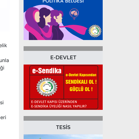
elik
E-DEVLET
unla
ği
ı
si
eri
TESİS