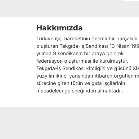
ailesi olmak üzere yakınlarına,
sevenlerine ve çalışma arkadaşlarına
başsağlığı ve sabır dileriz.
Hakkımızda
Türkiye işçi hareketinin önemli bir parçasını
oluşturan Tekgıda-İş Sendikası 13 Nisan 19
yılında 9 sendikanın bir araya gelerek
federasyon oluşturması ile kurulmuştur.
Tekgıda-İş Sendikası kimliğini ve gücünü XI
yüzyılın ikinci yarısından itibaren örgütlenm
sürecine giren tütün ve gıda işçilerinin
mücadeleci geleneğinden almaktadır.