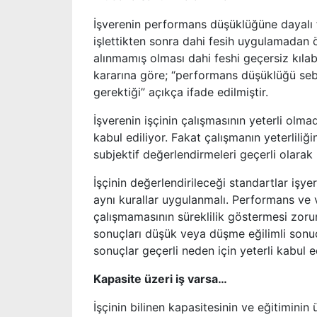
İşverenin performans düşüklüğüne dayalı f
işlettikten sonra dahi fesih uygulamada
alınmamış olması dahi feshi geçersiz kılabi
kararına göre; “performans düşüklüğü sebeb
gerektiği” açıkça ifade edilmiştir.
İşverenin işçinin çalışmasının yeterli olma
kabul ediliyor. Fakat çalışmanın yeterliliği
subjektif değerlendirmeleri geçerli olarak
İşçinin değerlendirileceği standartlar işye
aynı kurallar uygulanmalı. Performans ve ve
çalışmamasının süreklilik göstermesi zoru
sonuçları düşük veya düşme eğilimli sonuç
sonuçlar geçerli neden için yeterli kabul e
Kapasite üzeri iş varsa…
İşçinin bilinen kapasitesinin ve eğitiminin