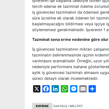
İşverenin işe başlama talebiyle dönen işç
tercih ederse ek tazminat ödeme zorunlu
iş güvencesi tazminatını da ödemesi gerek
süre ücretine ek olarak ödenen bir tazminat
başlatmayacağını bildirmesi veya işçiye iş
söylememesi gerekmektedir. İşverenin 1 a
Tazminat sona erme nedenine göre olur
İş güvencesi tazminatının miktarı çalışanın
tazminatın belirlenmesinde işçinin kıdemi
varılmasını aramaktadır. Örneğin, uzun yıll
nedeniyle performans bahane gösterilerek
aylık iş güvencesi tazminatı almasını uyg
süreci detaylı olarak incelemektedir.
X
Facebook
LinkedIn
WhatsApp
Messenger
Email
Share
KAYNAK
Cem KILIÇ / MİLLİYET