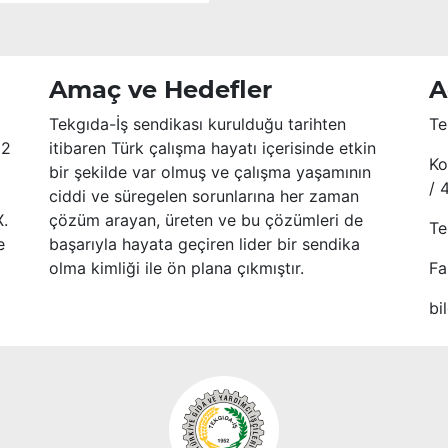
Amaç ve Hedefler
A
Tekgıda-İş sendikası kurulduğu tarihten
Te
52
itibaren Türk çalışma hayatı içerisinde etkin
Ko
bir şekilde var olmuş ve çalışma yaşamının
/ 
ciddi ve süregelen sorunlarına her zaman
X.
çözüm arayan, üreten ve bu çözümleri de
Te
e
başarıyla hayata geçiren lider bir sendika
olma kimliği ile ön plana çıkmıştır.
Fa
bi