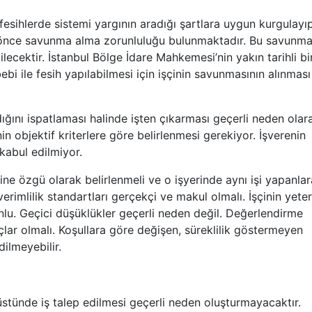
esihlerde sistemi yargının aradığı şartlara uygun kurgulayı
n önce savunma alma zorunluluğu bulunmaktadır. Bu savunma
lecektir. İstanbul Bölge İdare Mahkemesi’nin yakın tarihli bi
i ile fesih yapılabilmesi için işçinin savunmasının alınması
dığını ispatlaması halinde işten çıkarması geçerli neden olar
nin objektif kriterlere göre belirlenmesi gerekiyor. İşverenin
 kabul edilmiyor.
rine özgü olarak belirlenmeli ve o işyerinde aynı işi yapanlar
rimlilik standartları gerçekçi ve makul olmalı. İşçinin yeter
nlu. Geçici düşüklükler geçerli neden değil. Değerlendirme
lar olmalı. Koşullara göre değişen, süreklilik göstermeyen
dilmeyebilir.
 üstünde iş talep edilmesi geçerli neden oluşturmayacaktır.