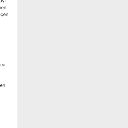
ayı
nen
eçen
i
uca
den