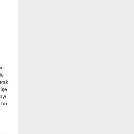
ın
de
arak
 işe
ayı
, bu