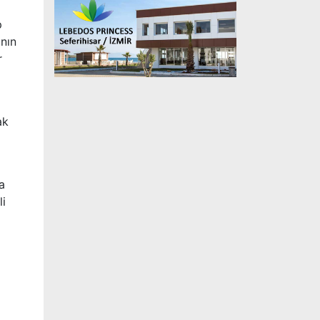
p
nın
r
ak
a
li