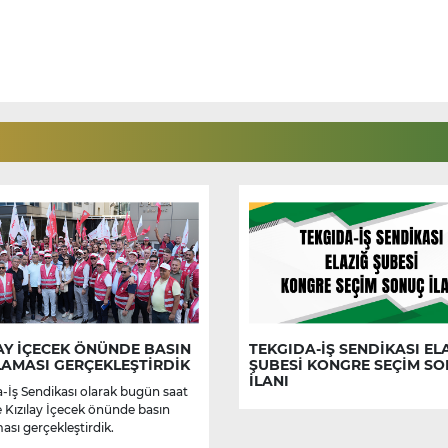
AY İÇECEK ÖNÜNDE BASIN
TEKGIDA-İŞ SENDİKASI EL
LAMASI GERÇEKLEŞTİRDİK
ŞUBESİ KONGRE SEÇİM S
İLANI
-İş Sendikası olarak bugün saat
e Kızılay İçecek önünde basın
ası gerçekleştirdik.