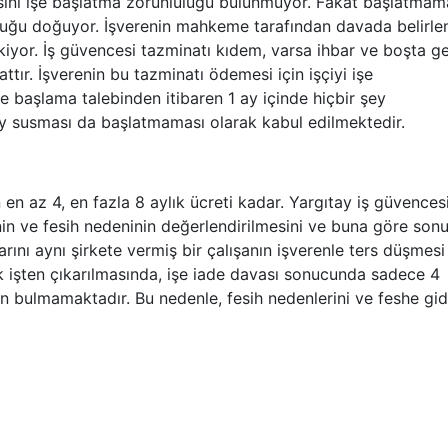
isini işe başlatma zorunluluğu bulunmuyor. Fakat başlatmam
luğu doğuyor. İşverenin mahkeme tarafından davada belirle
iyor. İş güvencesi tazminatı kıdem, varsa ihbar ve boşta g
tır. İşverenin bu tazminatı ödemesi için işçiyi işe
e başlama talebinden itibaren 1 ay içinde hiçbir şey
y susması da başlatmaması olarak kabul edilmektedir.
 en az 4, en fazla 8 aylık ücreti kadar. Yargıtay iş güvences
nin ve fesih nedeninin değerlendirilmesini ve buna göre son
arını aynı şirkete vermiş bir çalışanın işverenle ters düşmesi
 işten çıkarılmasında, işe iade davası sonucunda sadece 4
un bulmamaktadır. Bu nedenle, fesih nedenlerini ve feshe gi