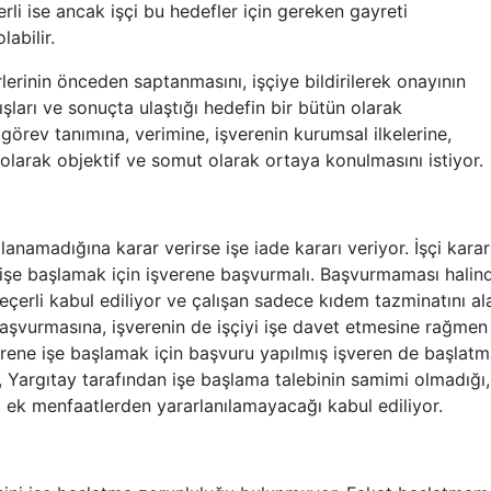
erli ise ancak işçi bu hedefler için gereken gayreti
abilir.
erinin önceden saptanmasını, işçiye bildirilerek onayının
nışları ve sonuçta ulaştığı hedefin bir bütün olarak
n görev tanımına, verimine, işverenin kurumsal ilkelerine,
olarak objektif ve somut olarak ortaya konulmasını istiyor.
madığına karar verirse işe iade kararı veriyor. İşçi karar
 işe başlamak için işverene başvurmalı. Başvurmaması halin
geçerli kabul ediliyor ve çalışan sadece kıdem tazminatını al
başvurmasına, işverenin de işçiyi işe davet etmesine rağmen
verene işe başlamak için başvuru yapılmış işveren de başlatm
 Yargıtay tarafından işe başlama talebinin samimi olmadığı
i ek menfaatlerden yararlanılamayacağı kabul ediliyor.