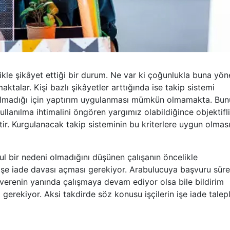
kle şikâyet ettiği bir durum. Ne var ki çoğunlukla buna yön
talar. Kişi bazlı şikâyetler arttığında ise takip sistemi
apılmadığı için yaptırım uygulanması mümkün olmamakta. Bun
llanılma ihtimalini öngören yargımız olabildiğince objektifli
tir. Kurgulanacak takip sisteminin bu kriterlere uygun olmas
ul bir nedeni olmadığını düşünen çalışanın öncelikle
şe iade davası açması gerekiyor. Arabulucuya başvuru süre
 işverenin yanında çalışmaya devam ediyor olsa bile bildirim
erekiyor. Aksi takdirde söz konusu işçilerin işe iade talepl