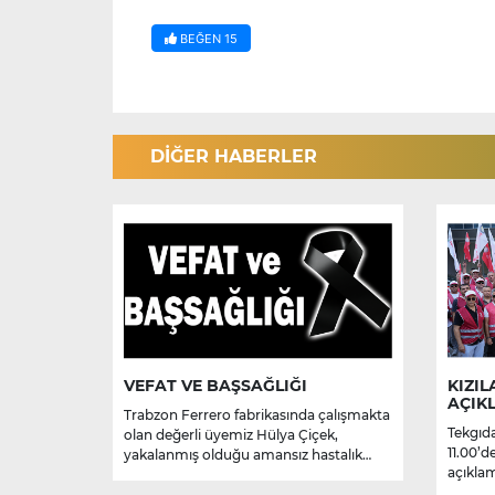
BEĞEN
15
DİĞER HABERLER
VEFAT VE BAŞSAĞLIĞI
KIZIL
AÇIK
Trabzon Ferrero fabrikasında çalışmakta
Tekgıda
olan değerli üyemiz Hülya Çiçek,
11.00’d
yakalanmış olduğu amansız hastalık
açıklam
sebebiyle hayatını kaybetmiştir.
Merhume’ye Allah’tan rahmet; başta