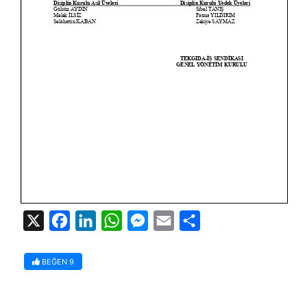
X
Facebook
LinkedIn
WhatsApp
Messenger
Email
Share
BEĞEN
9