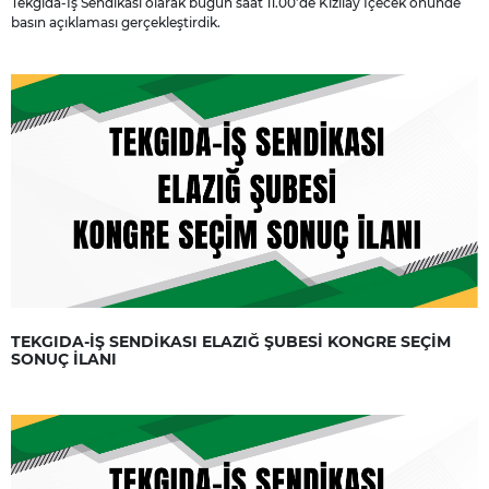
Tekgıda-İş Sendikası olarak bugün saat 11.00’de Kızılay İçecek önünde
basın açıklaması gerçekleştirdik.
TEKGIDA-İŞ SENDİKASI ELAZIĞ ŞUBESİ KONGRE SEÇİM
SONUÇ İLANI