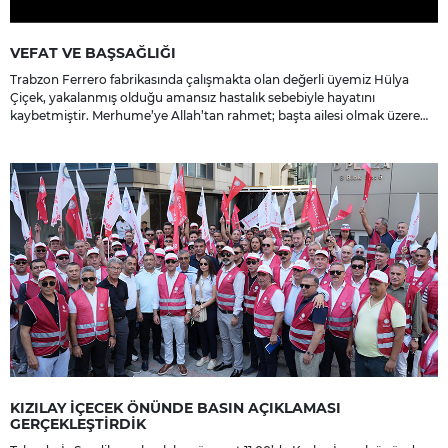
VEFAT VE BAŞSAĞLIĞI
Trabzon Ferrero fabrikasında çalışmakta olan değerli üyemiz Hülya
Çiçek, yakalanmış olduğu amansız hastalık sebebiyle hayatını
kaybetmiştir. Merhume’ye Allah’tan rahmet; başta ailesi olmak üzere
yakınlarına, sevenlerine ve çalışma arkadaşlarına başsağlığı ve sabır
dileriz.
KIZILAY İÇECEK ÖNÜNDE BASIN AÇIKLAMASI
GERÇEKLEŞTİRDİK