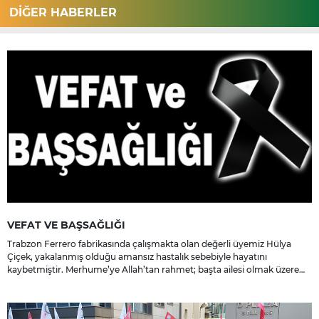
DİĞER HABERLER
VEFAT VE BAŞSAĞLIĞI
Trabzon Ferrero fabrikasında çalışmakta olan değerli üyemiz Hülya
Çiçek, yakalanmış olduğu amansız hastalık sebebiyle hayatını
kaybetmiştir. Merhume’ye Allah’tan rahmet; başta ailesi olmak üzere
yakınlarına, sevenlerine ve çalışma arkadaşlarına başsağlığı ve sabır
dileriz.