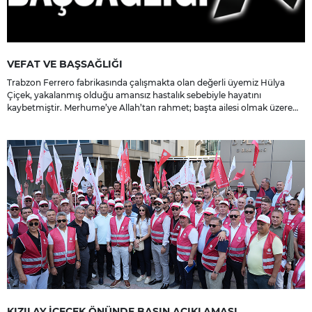
VEFAT VE BAŞSAĞLIĞI
Trabzon Ferrero fabrikasında çalışmakta olan değerli üyemiz Hülya
Çiçek, yakalanmış olduğu amansız hastalık sebebiyle hayatını
kaybetmiştir. Merhume’ye Allah’tan rahmet; başta ailesi olmak üzere
yakınlarına, sevenlerine ve çalışma arkadaşlarına başsağlığı ve sabır
dileriz.
KIZILAY İÇECEK ÖNÜNDE BASIN AÇIKLAMASI