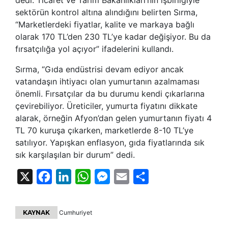
sektörün kontrol altına alındığını belirten Sırma,
“Marketlerdeki fiyatlar, kalite ve markaya bağlı
olarak 170 TL’den 230 TL’ye kadar değişiyor. Bu da
fırsatçılığa yol açıyor” ifadelerini kullandı.
Sırma, “Gıda endüstrisi devam ediyor ancak
vatandaşın ihtiyacı olan yumurtanın azalmaması
önemli. Fırsatçılar da bu durumu kendi çıkarlarına
çevirebiliyor. Üreticiler, yumurta fiyatını dikkate
alarak, örneğin Afyon’dan gelen yumurtanın fiyatı 4
TL 70 kuruşa çıkarken, marketlerde 8-10 TL’ye
satılıyor. Yapışkan enflasyon, gıda fiyatlarında sık
sık karşılaşılan bir durum” dedi.
X
Facebook
LinkedIn
WhatsApp
Messenger
Email
Share
KAYNAK
Cumhuriyet