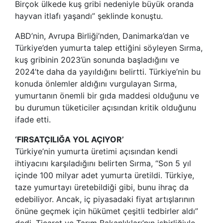
Birçok ülkede kuş gribi nedeniyle büyük oranda
hayvan itlafı yaşandı” şeklinde konuştu.
ABD’nin, Avrupa Birliği’nden, Danimarka’dan ve
Türkiye’den yumurta talep ettiğini söyleyen Sırma,
kuş gribinin 2023’ün sonunda başladığını ve
2024’te daha da yayıldığını belirtti. Türkiye’nin bu
konuda önlemler aldığını vurgulayan Sırma,
yumurtanın önemli bir gıda maddesi olduğunu ve
bu durumun tüketiciler açısından kritik olduğunu
ifade etti.
‘FIRSATÇILIĞA YOL AÇIYOR’
Türkiye’nin yumurta üretimi açısından kendi
ihtiyacını karşıladığını belirten Sırma, “Son 5 yıl
içinde 100 milyar adet yumurta üretildi. Türkiye,
taze yumurtayı üretebildiği gibi, bunu ihraç da
edebiliyor. Ancak, iç piyasadaki fiyat artışlarının
önüne geçmek için hükümet çeşitli tedbirler aldı”
dedi. Ticaret ve Tarım Bakanlıkları’nın işbirliğiyle