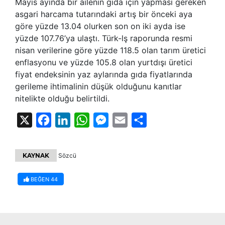
Mayıs ayında bir ailenin gıda için yapması gereken
asgari harcama tutarındaki artış bir önceki aya
göre yüzde 13.04 olurken son on iki ayda ise
yüzde 107.76’ya ulaştı. Türk-lş raporunda resmi
nisan verilerine göre yüzde 118.5 olan tarım üretici
enflasyonu ve yüzde 105.8 olan yurtdışı üretici
fiyat endeksinin yaz aylarında gıda fiyatlarında
gerileme ihtimalinin düşük olduğunu kanıtlar
nitelikte olduğu belirtildi.
X
Facebook
LinkedIn
WhatsApp
Messenger
Email
Share
KAYNAK
Sözcü
BEĞEN
44