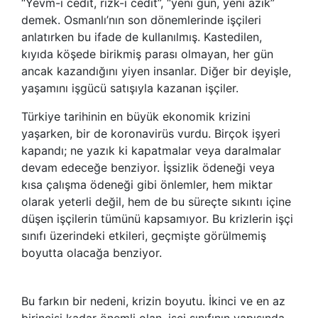
“Yevm-i cedit, rızk-ı cedit”, “yeni gün, yeni azık”
demek. Osmanlı’nın son dönemlerinde işçileri
anlatırken bu ifade de kullanılmış. Kastedilen,
kıyıda köşede birikmiş parası olmayan, her gün
ancak kazandığını yiyen insanlar. Diğer bir deyişle,
yaşamını işgücü satışıyla kazanan işçiler.
Türkiye tarihinin en büyük ekonomik krizini
yaşarken, bir de koronavirüs vurdu. Birçok işyeri
kapandı; ne yazık ki kapatmalar veya daralmalar
devam edeceğe benziyor. İşsizlik ödeneği veya
kısa çalışma ödeneği gibi önlemler, hem miktar
olarak yeterli değil, hem de bu süreçte sıkıntı içine
düşen işçilerin tümünü kapsamıyor. Bu krizlerin işçi
sınıfı üzerindeki etkileri, geçmişte görülmemiş
boyutta olacağa benziyor.
Bu farkın bir nedeni, krizin boyutu. İkinci ve en az
birincisi kadar önemli olan, işçi sınıfının yapısında