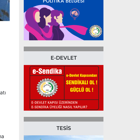
E-DEVLET
atı
TESİS
na