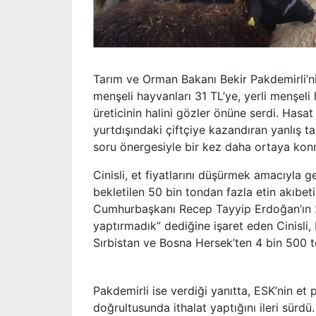
Tarım ve Orman Bakanı Bekir Pakdemirli’nin
menşeli hayvanları 31 TL’ye, yerli menşeli
üreticinin halini gözler önüne serdi. Hasat
yurtdışındaki çiftçiye kazandıran yanlış tar
soru önergesiyle bir kez daha ortaya kon
Cinisli, et fiyatlarını düşürmek amacıyla g
bekletilen 50 bin tondan fazla etin akıbeti
Cumhurbaşkanı Recep Tayyip Erdoğan’ın 2. 
yaptırmadık” dediğine işaret eden Cinisli
Sırbistan ve Bosna Hersek’ten 4 bin 500 to
Pakdemirli ise verdiği yanıtta, ESK’nin et
doğrultusunda ithalat yaptığını ileri sürd