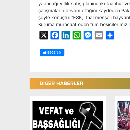
yapacağı yıllık satış planındaki taahhüt ve 
çalışmaların devam ettiğini kaydeden Pakd
şöyle konuştu: “ESK, ithal menşeli hayvanl
Kuruma müracaat eden tüm besicilerimizin t
X
Facebook
LinkedIn
WhatsApp
Messenger
Email
Share
BEĞEN
0
DİĞER HABERLER