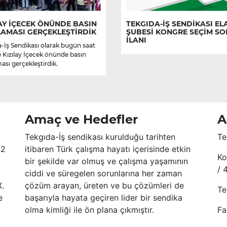
AY İÇECEK ÖNÜNDE BASIN
TEKGIDA-İŞ SENDİKASI EL
LAMASI GERÇEKLEŞTİRDİK
ŞUBESİ KONGRE SEÇİM S
İLANI
-İş Sendikası olarak bugün saat
e Kızılay İçecek önünde basın
ası gerçekleştirdik.
Amaç ve Hedefler
A
Tekgıda-İş sendikası kurulduğu tarihten
Te
52
itibaren Türk çalışma hayatı içerisinde etkin
Ko
bir şekilde var olmuş ve çalışma yaşamının
/ 
ciddi ve süregelen sorunlarına her zaman
X.
çözüm arayan, üreten ve bu çözümleri de
Te
e
başarıyla hayata geçiren lider bir sendika
olma kimliği ile ön plana çıkmıştır.
Fa