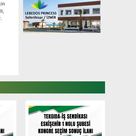
çin
i,
.