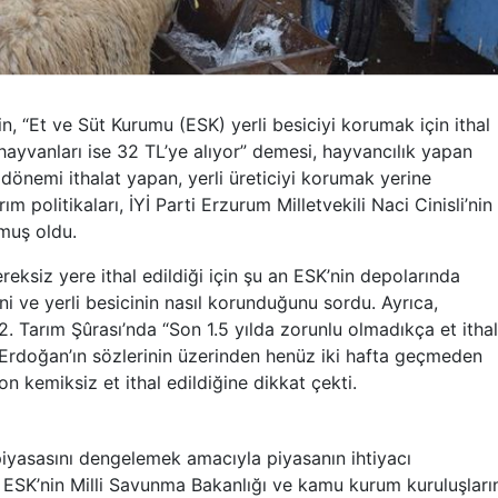
, “Et ve Süt Kurumu (ESK) yerli besiciyi korumak için ithal
 hayvanları ise 32 TL’ye alıyor” demesi, hayvancılık yapan
 dönemi ithalat yapan, yerli üreticiyi korumak yerine
ım politikaları, İYİ Parti Erzurum Milletvekili Naci Cinisli’nin
muş oldu.
ereksiz yere ithal edildiği için şu an ESK’nin depolarında
ni ve yerli besicinin nasıl korunduğunu sordu. Ayrıca,
Tarım Şûrası’nda “Son 1.5 yılda zorunlu olmadıkça et ithal
, Erdoğan’ın sözlerinin üzerinden henüz iki hafta geçmeden
n kemiksiz et ithal edildiğine dikkat çekti.
 piyasasını dengelemek amacıyla piyasanın ihtiyacı
ü. ESK’nin Milli Savunma Bakanlığı ve kamu kurum kuruluşları