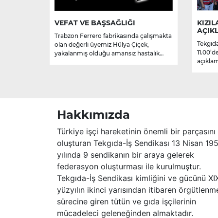
VEFAT VE BAŞSAĞLIĞI
KIZIL
AÇIK
Trabzon Ferrero fabrikasında çalışmakta
Tekgıda
olan değerli üyemiz Hülya Çiçek,
11.00’d
yakalanmış olduğu amansız hastalık
açıklam
sebebiyle hayatını kaybetmiştir.
Merhume’ye Allah’tan rahmet; başta
ailesi olmak üzere yakınlarına,
sevenlerine ve çalışma arkadaşlarına
başsağlığı ve sabır dileriz.
Hakkımızda
Türkiye işçi hareketinin önemli bir parçasını
oluşturan Tekgıda-İş Sendikası 13 Nisan 19
yılında 9 sendikanın bir araya gelerek
federasyon oluşturması ile kurulmuştur.
Tekgıda-İş Sendikası kimliğini ve gücünü XI
yüzyılın ikinci yarısından itibaren örgütlenm
sürecine giren tütün ve gıda işçilerinin
mücadeleci geleneğinden almaktadır.