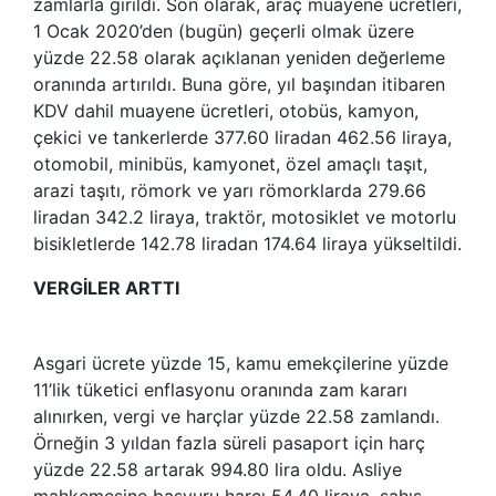
zamlarla girildi. Son olarak, araç muayene ücretleri,
1 Ocak 2020’den (bugün) geçerli olmak üzere
yüzde 22.58 olarak açıklanan yeniden değerleme
oranında artırıldı. Buna göre, yıl başından itibaren
KDV dahil muayene ücretleri, otobüs, kamyon,
çekici ve tankerlerde 377.60 liradan 462.56 liraya,
otomobil, minibüs, kamyonet, özel amaçlı taşıt,
arazi taşıtı, römork ve yarı römorklarda 279.66
liradan 342.2 liraya, traktör, motosiklet ve motorlu
bisikletlerde 142.78 liradan 174.64 liraya yükseltildi.
VERGİLER ARTTI
Asgari ücrete yüzde 15, kamu emekçilerine yüzde
11’lik tüketici enflasyonu oranında zam kararı
alınırken, vergi ve harçlar yüzde 22.58 zamlandı.
Örneğin 3 yıldan fazla süreli pasaport için harç
yüzde 22.58 artarak 994.80 lira oldu. Asliye
mahkemesine başvuru harcı 54.40 liraya, şahıs