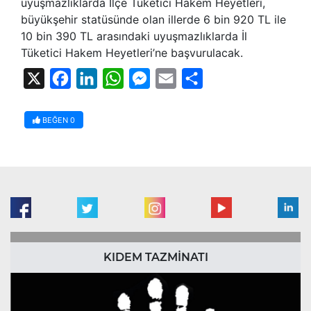
uyuşmazlıklarda İlçe Tüketici Hakem Heyetleri,
büyükşehir statüsünde olan illerde 6 bin 920 TL ile
10 bin 390 TL arasındaki uyuşmazlıklarda İl
Tüketici Hakem Heyetleri’ne başvurulacak.
X
Facebook
LinkedIn
WhatsApp
Messenger
Email
Share
BEĞEN
0
KIDEM TAZMİNATI