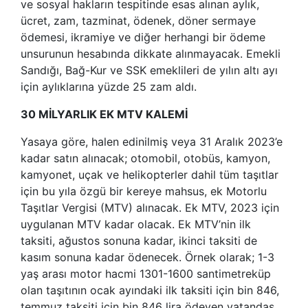
ve sosyal hakların tespitinde esas alınan aylık,
ücret, zam, tazminat, ödenek, döner sermaye
ödemesi, ikramiye ve diğer herhangi bir ödeme
unsurunun hesabında dikkate alınmayacak. Emekli
Sandığı, Bağ-Kur ve SSK emeklileri de yılın altı ayı
için aylıklarına yüzde 25 zam aldı.
30 MİLYARLIK EK MTV KALEMİ
Yasaya göre, halen edinilmiş veya 31 Aralık 2023’e
kadar satın alınacak; otomobil, otobüs, kamyon,
kamyonet, uçak ve helikopterler dahil tüm taşıtlar
için bu yıla özgü bir kereye mahsus, ek Motorlu
Taşıtlar Vergisi (MTV) alınacak. Ek MTV, 2023 için
uygulanan MTV kadar olacak. Ek MTV’nin ilk
taksiti, ağustos sonuna kadar, ikinci taksiti de
kasım sonuna kadar ödenecek. Örnek olarak; 1-3
yaş arası motor hacmi 1301-1600 santimetreküp
olan taşıtının ocak ayındaki ilk taksiti için bin 846,
temmuz taksiti için bin 846 lira ödeyen vatandaş,