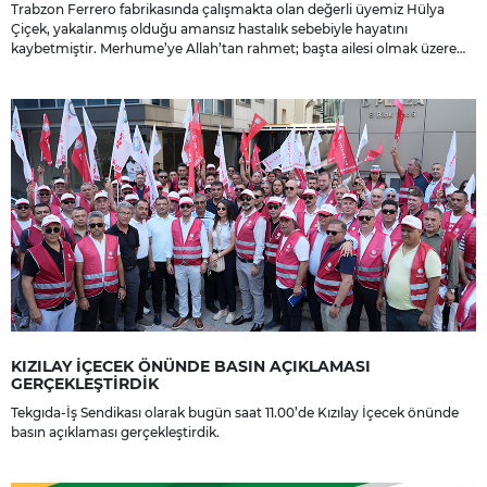
Trabzon Ferrero fabrikasında çalışmakta olan değerli üyemiz Hülya
Çiçek, yakalanmış olduğu amansız hastalık sebebiyle hayatını
kaybetmiştir. Merhume’ye Allah’tan rahmet; başta ailesi olmak üzere
yakınlarına, sevenlerine ve çalışma arkadaşlarına başsağlığı ve sabır
dileriz.
KIZILAY İÇECEK ÖNÜNDE BASIN AÇIKLAMASI
GERÇEKLEŞTİRDİK
Tekgıda-İş Sendikası olarak bugün saat 11.00’de Kızılay İçecek önünde
basın açıklaması gerçekleştirdik.