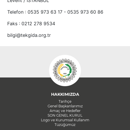
Levent / İSTANBUL
Telefon : 0535 973 63 17 - 0535 973 60 86
Faks : 0212 278 9534
bilgi@tekgida.org.tr
HAKKIMIZDA
Tarihçe
Genel Başkanlarımız
Amaç ve Hedefler
SON GENEL KURUL
Logo ve Kurumsal Kullanım
Tüzüğümüz