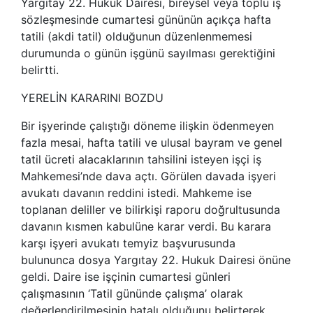
Yargıtay 22. Hukuk Dairesi, bireysel veya toplu iş
sözleşmesinde cumartesi gününün açıkça hafta
tatili (akdi tatil) olduğunun düzenlenmemesi
durumunda o günün işgünü sayılması gerektiğini
belirtti.
YERELİN KARARINI BOZDU
Bir işyerinde çalıştığı döneme ilişkin ödenmeyen
fazla mesai, hafta tatili ve ulusal bayram ve genel
tatil ücreti alacaklarının tahsilini isteyen işçi iş
Mahkemesi’nde dava açtı. Görülen davada işyeri
avukatı davanın reddini istedi. Mahkeme ise
toplanan deliller ve bilirkişi raporu doğrultusunda
davanın kısmen kabulüne karar verdi. Bu karara
karşı işyeri avukatı temyiz başvurusunda
bulununca dosya Yargıtay 22. Hukuk Dairesi önüne
geldi. Daire ise işçinin cumartesi günleri
çalışmasının ‘Tatil gününde çalışma’ olarak
değerlendirilmesinin hatalı olduğunu belirterek