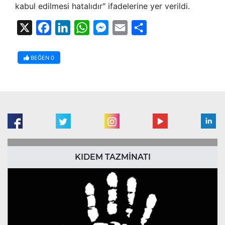
kabul edilmesi hatalıdır" ifadelerine yer verildi.
X
Facebook
LinkedIn
WhatsApp
Messenger
Email
Share
BEĞEN
0
KIDEM TAZMİNATI