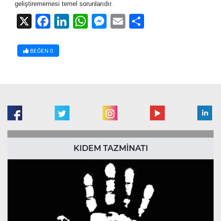
geliştirememesi temel sorunlarıdır.
X
Facebook
LinkedIn
WhatsApp
Messenger
Email
Share
BEĞEN
0
KIDEM TAZMİNATI