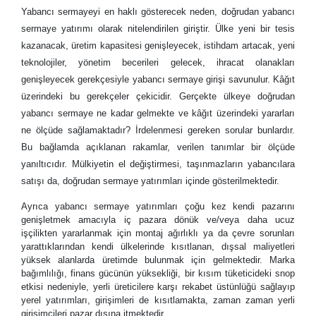
Yabancı sermayeyi en haklı gösterecek neden, doğrudan yabancı
sermaye yatırımı olarak nitelendirilen giriştir. Ülke yeni bir tesis
kazanacak, üretim kapasitesi genişleyecek, istihdam artacak, yeni
teknolojiler, yönetim becerileri gelecek, ihracat olanakları
genişleyecek gerekçesiyle yabancı sermaye girişi savunulur. Kâğıt
üzerindeki bu gerekçeler çekicidir. Gerçekte ülkeye doğrudan
yabancı sermaye ne kadar gelmekte ve kâğıt üzerindeki yararları
ne ölçüde sağlamaktadır? İrdelenmesi gereken sorular bunlardır.
Bu bağlamda açıklanan rakamlar, verilen tanımlar bir ölçüde
yanıltıcıdır. Mülkiyetin el değiştirmesi, taşınmazların yabancılara
satışı da, doğrudan sermaye yatırımları içinde gösterilmektedir.
Ayrıca yabancı sermaye yatırımları çoğu kez kendi pazarını
genişletmek amacıyla iç pazara dönük ve/veya daha ucuz
işçilikten yararlanmak için montaj ağırlıklı ya da çevre sorunları
yarattıklarından kendi ülkelerinde kısıtlanan, dışsal maliyetleri
yüksek alanlarda üretimde bulunmak için gelmektedir. Marka
bağımlılığı, finans gücünün yüksekliği, bir kısım tüketicideki snop
etkisi nedeniyle, yerli üreticilere karşı rekabet üstünlüğü sağlayıp
yerel yatırımları, girişimleri de kısıtlamakta, zaman zaman yerli
girişimcileri pazar dışına itmektedir.