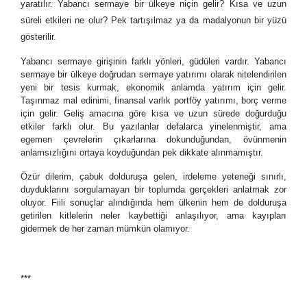
yaratılır. Yabancı sermaye bir ülkeye niçin gelir? Kısa ve uzun
süreli etkileri ne olur? Pek tartışılmaz ya da madalyonun bir yüzü
gösterilir.
Yabancı sermaye girişinin farklı yönleri, güdüleri vardır. Yabancı
sermaye bir ülkeye doğrudan sermaye yatırımı olarak nitelendirilen
yeni bir tesis kurmak, ekonomik anlamda yatırım için gelir.
Taşınmaz mal edinimi, finansal varlık portföy yatırımı, borç verme
için gelir. Geliş amacına göre kısa ve uzun sürede doğurduğu
etkiler farklı olur. Bu yazılanlar defalarca yinelenmiştir, ama
egemen çevrelerin çıkarlarına dokunduğundan, övünmenin
anlamsızlığını ortaya koyduğundan pek dikkate alınmamıştır.
Özür dilerim, çabuk dolduruşa gelen, irdeleme yeteneği sınırlı,
duyduklarını sorgulamayan bir toplumda gerçekleri anlatmak zor
oluyor. Fiili sonuçlar alındığında hem ülkenin hem de dolduruşa
getirilen kitlelerin neler kaybettiği anlaşılıyor, ama kayıpları
gidermek de her zaman mümkün olamıyor.
***