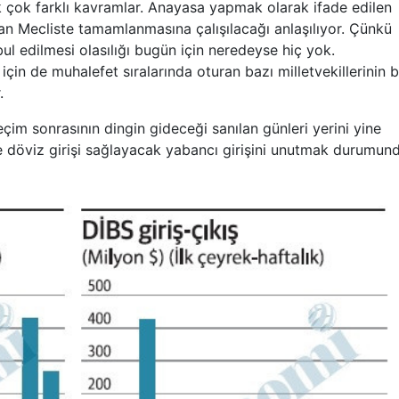
çok farklı kavramlar. Anayasa yapmak olarak ifade edilen
 Mecliste tamamlanmasına çalışılacağı anlaşılıyor. Çünkü
 edilmesi olasılığı bugün için neredeyse hiç yok.
çin de muhalefet sıralarında oturan bazı milletvekillerinin 
.
eçim sonrasının dingin gideceği sanılan günleri yerini yine
 de döviz girişi sağlayacak yabancı girişini unutmak durumun