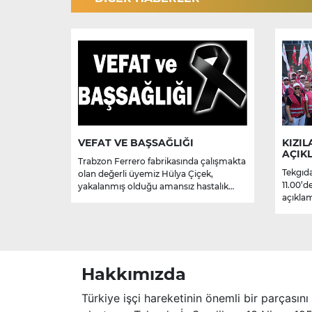
VEFAT VE BAŞSAĞLIĞI
KIZIL
AÇIK
Trabzon Ferrero fabrikasında çalışmakta
Tekgıda
olan değerli üyemiz Hülya Çiçek,
11.00’d
yakalanmış olduğu amansız hastalık
açıklam
sebebiyle hayatını kaybetmiştir.
Merhume’ye Allah’tan rahmet; başta
ailesi olmak üzere yakınlarına,
sevenlerine ve çalışma arkadaşlarına
başsağlığı ve sabır dileriz.
Hakkımızda
Türkiye işçi hareketinin önemli bir parçasını