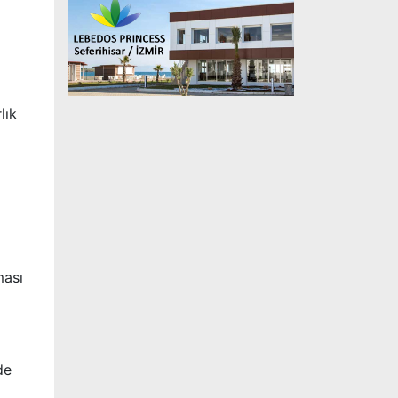
a
lık
ması
de