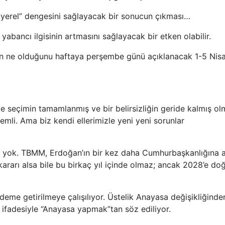
l-yerel” dengesini sağlayacak bir sonucun çıkması…
bancı ilgisinin artmasını sağlayacak bir etken olabilir.
nın ne olduğunu haftaya perşembe günü açıklanacak 1-5 Nis
e seçimin tamamlanmış ve bir belirsizliğin geride kalmış ol
mli. Ama biz kendi ellerimizle yeni yeni sorunlar
m yok. TBMM, Erdoğan’ın bir kez daha Cumhurbaşkanlığına 
rarı alsa bile bu birkaç yıl içinde olmaz; ancak 2028’e do
deme getirilmeye çalışılıyor. Üstelik Anayasa değişikliğinde
ifadesiyle “Anayasa yapmak”tan söz ediliyor.