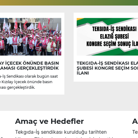
AY İÇECEK ÖNÜNDE BASIN
TEKGIDA-İŞ SENDİKASI EL
LAMASI GERÇEKLEŞTİRDİK
ŞUBESİ KONGRE SEÇİM S
İLANI
-İş Sendikası olarak bugün saat
e Kızılay İçecek önünde basın
ası gerçekleştirdik.
Amaç ve Hedefler
A
Tekgıda-İş sendikası kurulduğu tarihten
Te