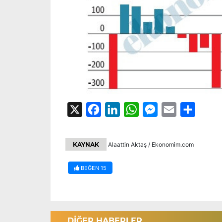
X
Facebook
LinkedIn
WhatsApp
Messenger
Email
Share
KAYNAK
Alaattin Aktaş / Ekonomim.com
BEĞEN
15
DİĞER HABERLER