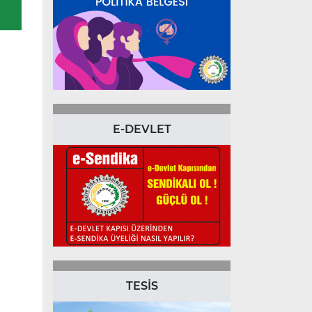
E-DEVLET
TESİS