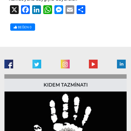
X
Facebook
LinkedIn
WhatsApp
Messenger
Email
Share
BEĞEN
0
KIDEM TAZMİNATI