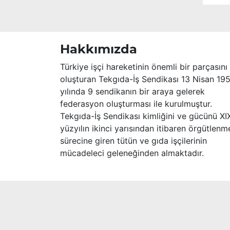
Merhume’ye Allah’tan rahmet; başta
ailesi olmak üzere yakınlarına,
sevenlerine ve çalışma arkadaşlarına
başsağlığı ve sabır dileriz.
Hakkımızda
Türkiye işçi hareketinin önemli bir parçasını
oluşturan Tekgıda-İş Sendikası 13 Nisan 19
yılında 9 sendikanın bir araya gelerek
federasyon oluşturması ile kurulmuştur.
Tekgıda-İş Sendikası kimliğini ve gücünü XI
yüzyılın ikinci yarısından itibaren örgütlenm
sürecine giren tütün ve gıda işçilerinin
mücadeleci geleneğinden almaktadır.