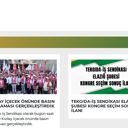
AY İÇECEK ÖNÜNDE BASIN
TEKGIDA-İŞ SENDİKASI EL
LAMASI GERÇEKLEŞTİRDİK
ŞUBESİ KONGRE SEÇİM S
İLANI
-İş Sendikası olarak bugün saat
e Kızılay İçecek önünde basın
ası gerçekleştirdik.