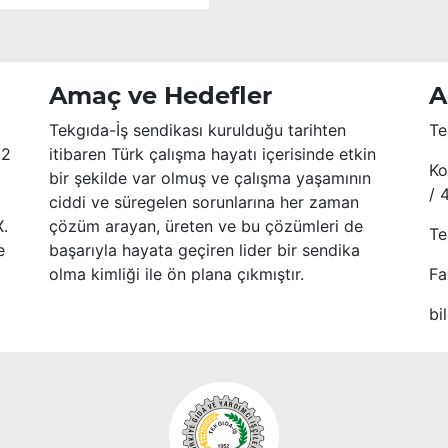
Amaç ve Hedefler
A
Tekgıda-İş sendikası kurulduğu tarihten
Te
52
itibaren Türk çalışma hayatı içerisinde etkin
Ko
bir şekilde var olmuş ve çalışma yaşamının
/ 
ciddi ve süregelen sorunlarına her zaman
X.
çözüm arayan, üreten ve bu çözümleri de
Te
e
başarıyla hayata geçiren lider bir sendika
olma kimliği ile ön plana çıkmıştır.
Fa
bi