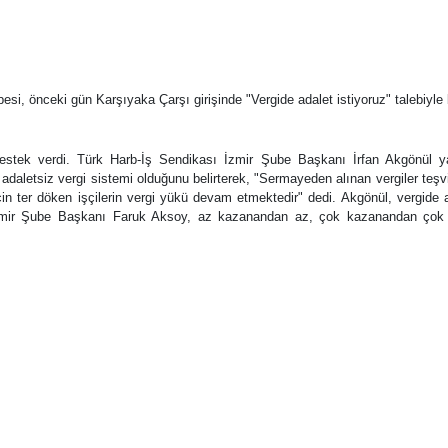
esi, önceki gün Karşıyaka Çarşı girişinde "Vergide adalet istiyoruz" talebiyle
stek verdi. Türk Harb-İş Sendikası İzmir Şube Başkanı İrfan Akgönül ya
daletsiz vergi sistemi olduğunu belirterek, "Sermayeden alınan vergiler teşv
in ter döken işçilerin vergi yükü devam etmektedir" dedi. Akgönül, vergide 
 İzmir Şube Başkanı Faruk Aksoy, az kazanandan az, çok kazanandan çok 