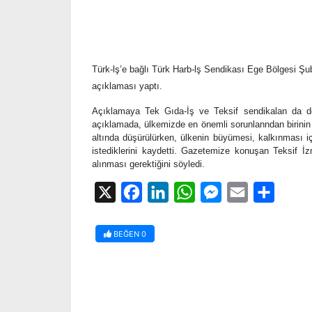
Türk-lş’e bağlı Türk Harb-lş Sendikası Ege Bölgesi Şub
açıklaması yaptı.
Açıklamaya Tek Gıda-İş ve Teksif sendikalan da de
açıklamada, ülkemizde en önemli sorunlanndan birinin a
altında düşürülürken, ülkenin büyümesi, kalkınması iç
istediklerini kaydetti. Gazetemize konuşan Teksif
alınması gerektiğini söyledi.
X
Facebook
LinkedIn
WhatsApp
Messenger
Email
Share
BEĞEN
0