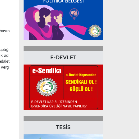
 basın
ptığı
ik adı
E-DEVLET
adalet
vergi
TESİS