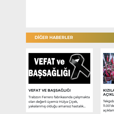
DİĞER HABERLER
VEFAT VE BAŞSAĞLIĞI
KIZIL
AÇIK
Trabzon Ferrero fabrikasında çalışmakta
Tekgıda
olan değerli üyemiz Hülya Çiçek,
11.00’d
yakalanmış olduğu amansız hastalık
açıklam
sebebiyle hayatını kaybetmiştir.