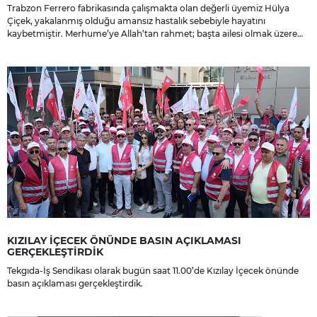
Trabzon Ferrero fabrikasında çalışmakta olan değerli üyemiz Hülya
Çiçek, yakalanmış olduğu amansız hastalık sebebiyle hayatını
kaybetmiştir. Merhume’ye Allah’tan rahmet; başta ailesi olmak üzere
yakınlarına, sevenlerine ve çalışma arkadaşlarına başsağlığı ve sabır
dileriz.
KIZILAY İÇECEK ÖNÜNDE BASIN AÇIKLAMASI
GERÇEKLEŞTİRDİK
Tekgıda-İş Sendikası olarak bugün saat 11.00’de Kızılay İçecek önünde
basın açıklaması gerçekleştirdik.