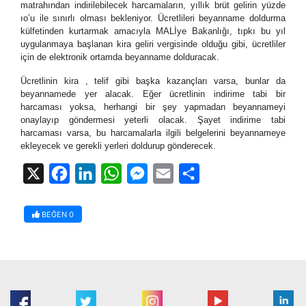
matrahından indirilebilecek harcamaların, yıllık brüt gelirin yüzde
ıo’u ile sınırlı olması bekleniyor. Ücretlileri beyanname doldurma
külfetinden kurtarmak amacıyla MALİye Bakanlığı, tıpkı bu yıl
uygulanmaya başlanan kira geliri vergisinde olduğu gibi, ücretliler
için de elektronik ortamda beyanname dolduracak.
Ücretlinin kira , telif gibi başka kazançları varsa, bunlar da
beyannamede yer alacak. Eğer ücretlinin indirime tabi bir
harcaması yoksa, herhangi bir şey yapmadan beyannameyi
onaylayıp göndermesi yeterli olacak. Şayet indirime tabi
harcaması varsa, bu harcamalarla ilgili belgelerini beyannameye
ekleyecek ve gerekli yerleri doldurup gönderecek.
X
Facebook
LinkedIn
WhatsApp
Messenger
Email
Share
BEĞEN
0