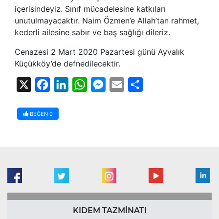
içerisindeyiz. Sınıf mücadelesine katkıları
unutulmayacaktır. Naim Özmen’e Allah’tan rahmet,
kederli ailesine sabır ve baş sağlığı dileriz.
Cenazesi 2 Mart 2020 Pazartesi günü Ayvalık
Küçükköy’de defnedilecektir.
X
Facebook
LinkedIn
WhatsApp
Messenger
Email
Share
BEĞEN
0
KIDEM TAZMİNATI