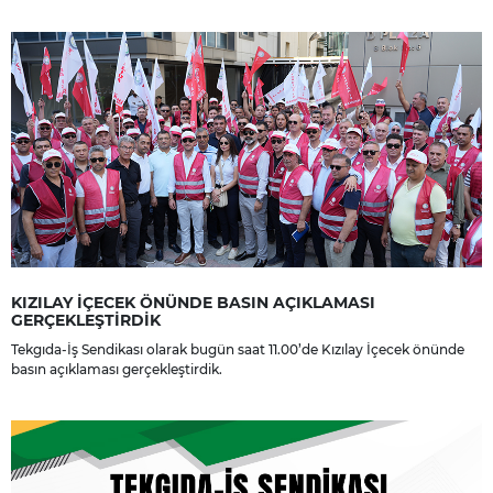
yakınlarına, sevenlerine ve çalışma arkadaşlarına başsağlığı ve sabır
dileriz.
KIZILAY İÇECEK ÖNÜNDE BASIN AÇIKLAMASI
GERÇEKLEŞTİRDİK
Tekgıda-İş Sendikası olarak bugün saat 11.00’de Kızılay İçecek önünde
basın açıklaması gerçekleştirdik.