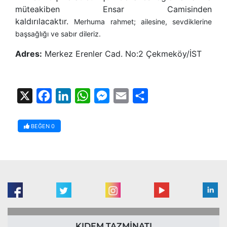
müteakiben Ensar Camisinden
kaldırılacaktır.
Merhuma rahmet; ailesine, sevdiklerine
başsağlığı ve sabır dileriz.
Adres:
Merkez Erenler Cad. No:2 Çekmeköy/İST
X
Facebook
LinkedIn
WhatsApp
Messenger
Email
Share
BEĞEN
0
KIDEM TAZMİNATI