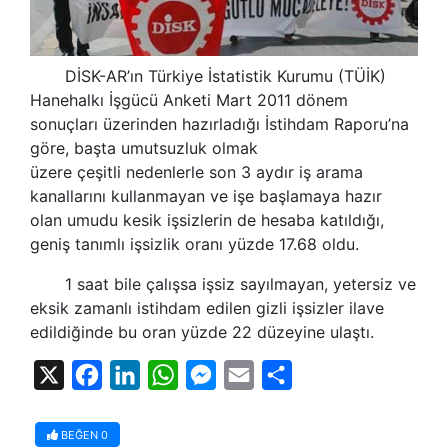
DİSK-AR’ın Türkiye İstatistik Kurumu (TÜİK)
Hanehalkı İşgücü Anketi Mart 2011 dönem
sonuçları üzerinden hazırladığı İstihdam Raporu’na
göre, başta umutsuzluk olmak
üzere çeşitli nedenlerle son 3 aydır iş arama
kanallarını kullanmayan ve işe başlamaya hazır
olan umudu kesik işsizlerin de hesaba katıldığı,
geniş tanımlı işsizlik oranı yüzde 17.68 oldu.
1 saat bile çalışsa işsiz sayılmayan, yetersiz ve
eksik zamanlı istihdam edilen gizli işsizler ilave
edildiğinde bu oran yüzde 22 düzeyine ulaştı.
X
Facebook
LinkedIn
WhatsApp
Messenger
Email
Share
BEĞEN
0