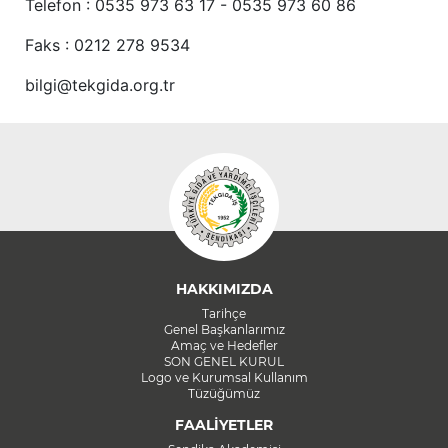
Telefon : 0535 973 63 17 - 0535 973 60 86
Faks : 0212 278 9534
bilgi@tekgida.org.tr
HAKKIMIZDA
Tarihçe
Genel Başkanlarımız
Amaç ve Hedefler
SON GENEL KURUL
Logo ve Kurumsal Kullanım
Tüzüğümüz
FAALİYETLER