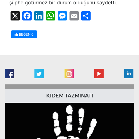
şüphe götürmez bir durum olduğunu kaydetti.
X
Facebook
LinkedIn
WhatsApp
Messenger
Email
Share
BEĞEN
0
KIDEM TAZMİNATI