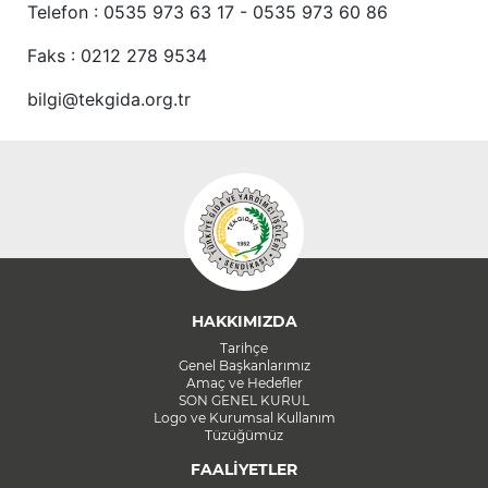
Telefon : 0535 973 63 17 - 0535 973 60 86
Faks : 0212 278 9534
bilgi@tekgida.org.tr
HAKKIMIZDA
Tarihçe
Genel Başkanlarımız
Amaç ve Hedefler
SON GENEL KURUL
Logo ve Kurumsal Kullanım
Tüzüğümüz
FAALİYETLER