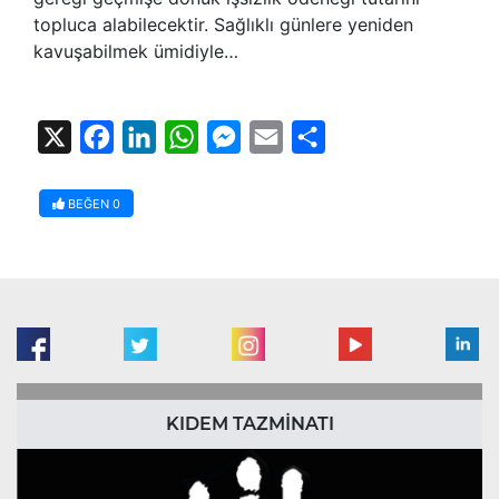
topluca alabilecektir. Sağlıklı günlere yeniden
kavuşabilmek ümidiyle…
X
Facebook
LinkedIn
WhatsApp
Messenger
Email
Share
BEĞEN
0
KIDEM TAZMİNATI