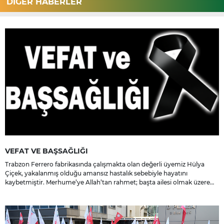
DİĞER HABERLER
VEFAT VE BAŞSAĞLIĞI
Trabzon Ferrero fabrikasında çalışmakta olan değerli üyemiz Hülya
Çiçek, yakalanmış olduğu amansız hastalık sebebiyle hayatını
kaybetmiştir. Merhume’ye Allah’tan rahmet; başta ailesi olmak üzere
yakınlarına, sevenlerine ve çalışma arkadaşlarına başsağlığı ve sabır
dileriz.