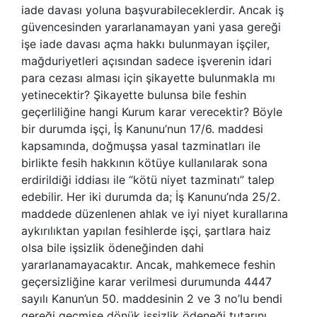
iade davası yoluna başvurabileceklerdir. Ancak iş
güvencesinden yararlanamayan yani yasa gereği
işe iade davası açma hakkı bulunmayan işçiler,
mağduriyetleri açısından sadece işverenin idari
para cezası alması için şikayette bulunmakla mı
yetinecektir? Şikayette bulunsa bile feshin
geçerliliğine hangi Kurum karar verecektir? Böyle
bir durumda işçi, İş Kanunu’nun 17/6. maddesi
kapsamında, doğmuşsa yasal tazminatları ile
birlikte fesih hakkının kötüye kullanılarak sona
erdirildiği iddiası ile “kötü niyet tazminatı” talep
edebilir. Her iki durumda da; İş Kanunu’nda 25/2.
maddede düzenlenen ahlak ve iyi niyet kurallarına
aykırılıktan yapılan fesihlerde işçi, şartlara haiz
olsa bile işsizlik ödeneğinden dahi
yararlanamayacaktır. Ancak, mahkemece feshin
geçersizliğine karar verilmesi durumunda 4447
sayılı Kanun’un 50. maddesinin 2 ve 3 no’lu bendi
gereği geçmişe dönük işsizlik ödeneği tutarını