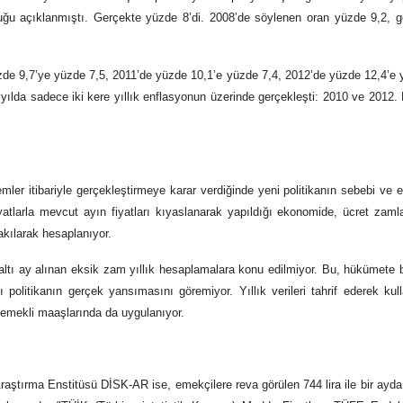
uğu açıklanmıştı. Gerçekte yüzde 8’di. 2008’de söylenen oran yüzde 9,2, 
zde 9,7’ye yüzde 7,5, 2011’de yüzde 10,1’e yüzde 7,4, 2012’de yüzde 12,4’e
7 yılda sadece iki kere yıllık enflasyonun üzerinde gerçekleşti: 2010 ve 2012.
er itibariyle gerçekleştirmeye karar verdiğinde yeni politikanın sebebi ve et
yatlarla mevcut ayın fiyatları kıyaslanarak yapıldığı ekonomide, ücret zaml
akılarak hesaplanıyor.
 altı ay alınan eksik zam yıllık hesaplamalara konu edilmiyor. Bu, hükümete
politikanın gerçek yansımasını göremiyor. Yıllık verileri tahrif ederek ku
e emekli maaşlarında da uygulanıyor.
ştırma Enstitüsü DİSK-AR ise, emekçilere reva görülen 744 lira ile bir ayda