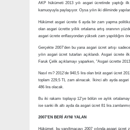
AKP hükümeti 2013 yılı asgari ücretinde yaptığı ilk
kamuoyuyla paylaşıyor. Oysa yılın iki diliminde yapıla
Hükümet asgari ücrete 6 ayda bir zam yapma politikas
olan asgari ücrette yıllık ortalama artış oranının yü
asgari ücrete enflasyondan yüksek zam yapıldığını ön
Gerçekte 2007’den bu yana asgari ücret artışı sadece i
yılın asgari ücret tutarları açıklandı. Asgari ücrete
Faruk Çelik açıklamayı yaparken, "Asgari ücrette 2013
Nasıl mı? 2012’de 940,5 lira olan brüt asgari ücret 2013
toplam 229,5 TL zam alınacak. İkinci altı ayda asgari ü
486 lira olacak.
Bu iki rakamı toplayıp 12’ye bölün ve aylık ortalamay
ise sanki ilk altı ayda da asgari ücret 81 lira zamlanm
2007’EN BERİ AYNI YALAN
Hükümet, bu yanıltmacayı 2007 yılında asgari ücret za