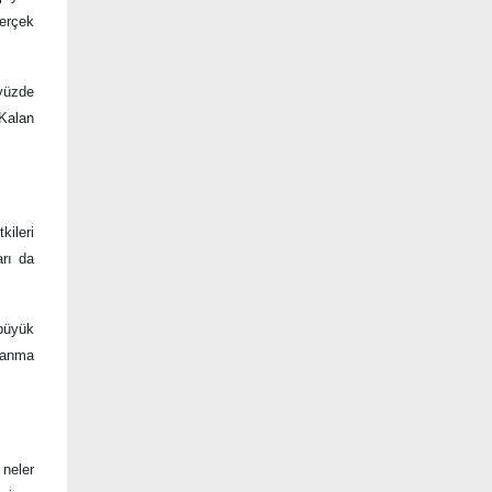
gerçek
 yüzde
 Kalan
kileri
arı da
 büyük
llanma
 neler