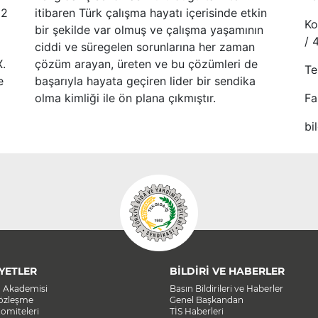
52
itibaren Türk çalışma hayatı içerisinde etkin
Ko
bir şekilde var olmuş ve çalışma yaşamının
/ 
ciddi ve süregelen sorunlarına her zaman
X.
çözüm arayan, üreten ve bu çözümleri de
Te
e
başarıyla hayata geçiren lider bir sendika
olma kimliği ile ön plana çıkmıştır.
Fa
bi
YETLER
BİLDİRİ VE HABERLER
a Akademisi
Basın Bildirileri ve Haberler
Sözleşme
Genel Başkandan
omiteleri
TİS Haberleri