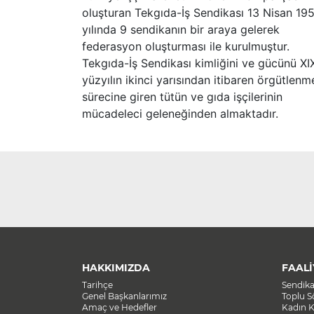
oluşturan Tekgıda-İş Sendikası 13 Nisan 19
yılında 9 sendikanın bir araya gelerek
federasyon oluşturması ile kurulmuştur.
Tekgıda-İş Sendikası kimliğini ve gücünü XI
yüzyılın ikinci yarısından itibaren örgütlenm
sürecine giren tütün ve gıda işçilerinin
mücadeleci geleneğinden almaktadır.
HAKKIMIZDA
FAALİ
Tarihçe
Sendik
Genel Başkanlarımız
Toplu 
Amaç ve Hedefler
Kadın K