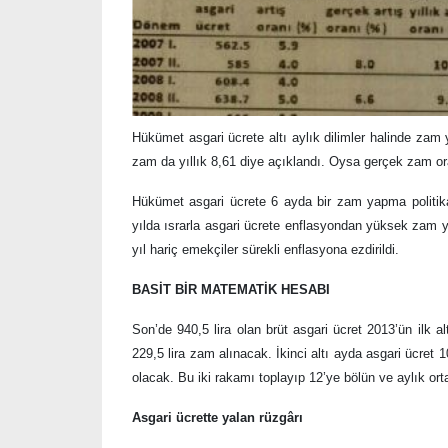
Hükümet asgari ücrete altı aylık dilimler halinde zam
zam da yıllık 8,61 diye açıklandı. Oysa gerçek zam o
Hükümet asgari ücrete 6 ayda bir zam yapma politik
yılda ısrarla asgari ücrete enflasyondan yüksek zam ya
yıl hariç emekçiler sürekli enflasyona ezdirildi.
BASİT BİR MATEMATİK HESABI
Son’de 940,5 lira olan brüt asgari ücret 2013’ün ilk a
229,5 lira zam alınacak. İkinci altı ayda asgari ücret 1
olacak. Bu iki rakamı toplayıp 12’ye bölün ve aylık ort
Asgari ücrette yalan rüzgârı