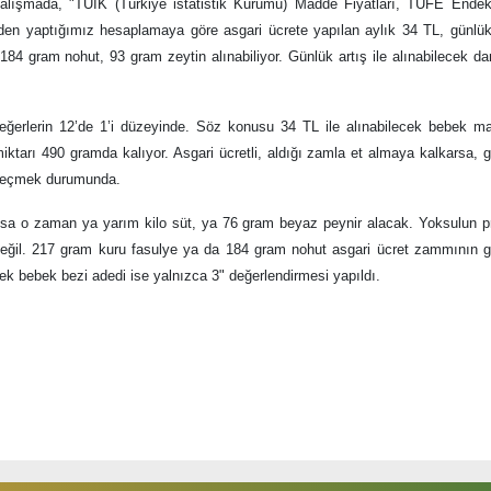
çalışmada, "TÜİK (Türkiye istatistik Kurumu) Madde Fiyatları, TÜFE Endek
nden yaptığımız hesaplamaya göre asgari ücrete yapılan aylık 34 TL, günlü
84 gram nohut, 93 gram zeytin alınabiliyor. Günlük artış ile alınabilecek da
 değerlerin 12’de 1’i düzeyinde. Söz konusu 34 TL ile alınabilecek bebek 
tarı 490 gramda kalıyor. Asgari ücretli, aldığı zamla et almaya kalkarsa, 
i seçmek durumunda.
aksa o zaman ya yarım kilo süt, ya 76 gram beyaz peynir alacak. Yoksulun p
değil. 217 gram kuru fasulye ya da 184 gram nohut asgari ücret zammının 
ecek bebek bezi adedi ise yalnızca 3" değerlendirmesi yapıldı.