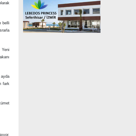
olarak
 belli
srarla
. Yeni
Bakanı
ı ayda
m fark
ükümet
pıyor.