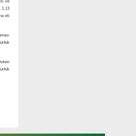
si ve
k 1,13
na eti
maması
günlük
rotein
günlük