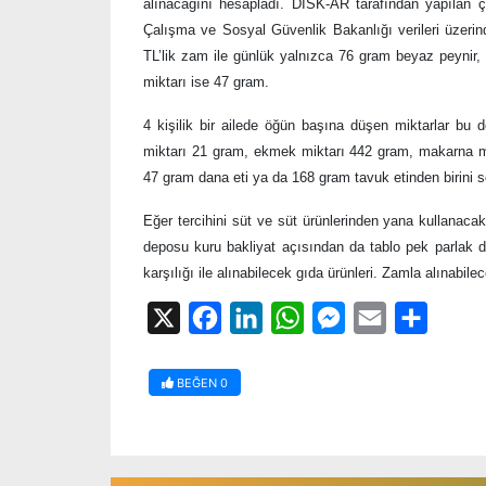
alınacağını hesapladı. DİSK-AR tarafından yapılan 
Çalışma ve Sosyal Güvenlik Bakanlığı verileri üzeri
TL’lik zam ile günlük yalnızca 76 gram beyaz peynir, 1
miktarı ise 47 gram.
4 kişilik bir ailede öğün başına düşen miktarlar bu
miktarı 21 gram, ekmek miktarı 442 gram, makarna mik
47 gram dana eti ya da 168 gram tavuk etinden birin
Eğer tercihini süt ve süt ürünlerinden yana kullanac
deposu kuru bakliyat açısından da tablo pek parlak 
karşılığı ile alınabilecek gıda ürünleri. Zamla alınabil
X
Facebook
LinkedIn
WhatsApp
Messenger
Email
Share
BEĞEN
0