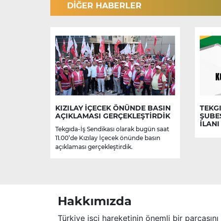
DİĞER HABERLER
KIZILAY İÇECEK ÖNÜNDE BASIN
TEKGI
AÇIKLAMASI GERÇEKLEŞTİRDİK
ŞUBE
İLANI
Tekgıda-İş Sendikası olarak bugün saat
11.00’de Kızılay İçecek önünde basın
açıklaması gerçekleştirdik.
Hakkımızda
Türkiye işçi hareketinin önemli bir parçasını