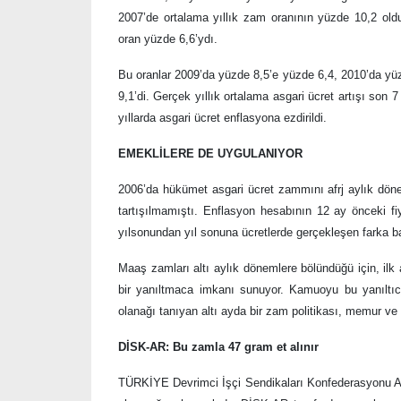
2007’de ortalama yıllık zam oranının yüzde 10,2 old
oran yüzde 6,6’ydı.
Bu oranlar 2009’da yüzde 8,5’e yüzde 6,4, 2010’da yü
9,1’di. Gerçek yıllık ortalama asgari ücret artışı son 
yıllarda asgari ücret enflasyona ezdirildi.
EMEKLİLERE DE UYGULANIYOR
2006’da hükümet asgari ücret zammını afrj aylık döneml
tartışılmamıştı. Enflasyon hesabının 12 ay önceki fi
yılsonundan yıl sonuna ücretlerde gerçekleşen farka b
Maaş zamları altı aylık dönemlere bölündüğü için, ilk
bir yanıltmaca imkanı sunuyor. Kamuoyu bu yanıltıcı 
olanağı tanıyan altı ayda bir zam politikası, memur v
DİSK-AR: Bu zamla 47 gram et alınır
TÜRKİYE Devrimci İşçi Sendikaları Konfederasyonu Ara