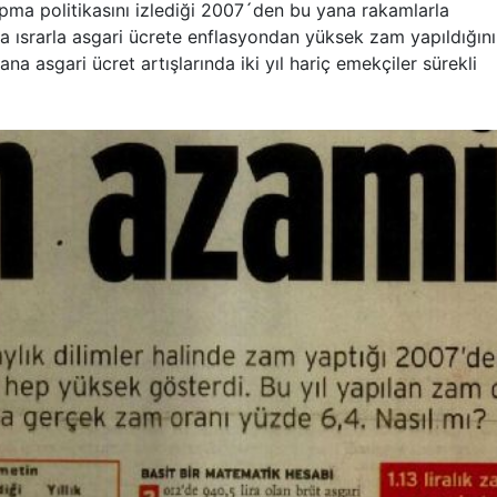
ma politikasını izlediği 2007´den bu yana rakamlarla
 ısrarla asgari ücrete enflasyondan yüksek zam yapıldığını
 asgari ücret artışlarında iki yıl hariç emekçiler sürekli