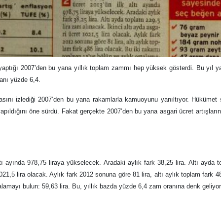
 yaptığı 2007’den bu yana yıllık toplam zammı hep yüksek gösterdi. Bu yıl y
ranı yüzde 6,4.
asını izlediği 2007’den bu yana rakamlarla kamuoyunu yanıltıyor. Hükümet 
pıldığını öne sürdü. Fakat gerçekte 2007’den bu yana asgari ücret artışların
ltı ayında 978,75 liraya yükselecek. Aradaki aylık fark 38,25 lira. Altı ayda 
021,5 lira olacak. Aylık fark 2012 sonuna göre 81 lira, altı aylık toplam fark 48
alamayı bulun: 59,63 lira. Bu, yıllık bazda yüzde 6,4 zam oranına denk geliyor