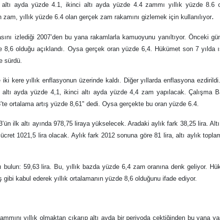
 altı ayda yüzde 4.1, ikinci altı ayda yüzde 4.4 zammı yıllık yüzde 8.6 
.
n zam, yıllık yüzde 6.4 olan gerçek zam rakamını gizlemek için kullanılıyor
ını izlediği 2007’den bu yana rakamlarla kamuoyunu yanıltıyor. Önceki gün
zde 8,6 olduğu açıklandı. Oysa gerçek oran yüzde 6,4. Hükümet son 7 yılda ı
e sürdü.
ki kere yıllık enflasyonun üzerinde kaldı. Diğer yıllarda enflasyona ezdirildi
 ilk altı ayda yüzde 4,1, ikinci altı ayda yüzde 4,4 zam yapılacak. Çalışma 
’te ortalama artış yüzde 8,61" dedi. Oysa gerçekte bu oran yüzde 6.4.
’ün ilk altı ayında 978,75 liraya yükselecek. Aradaki aylık fark 38,25 lira. Alt
cret 1021,5 lira olacak. Aylık fark 2012 sonuna göre 81 lira, altı aylık topla
ı bulun: 59,63 lira. Bu, yıllık bazda yüzde 6,4 zam oranına denk geliyor. H
ış gibi kabul ederek yıllık ortalamanın yüzde 8,6 olduğunu ifade ediyor.
mmını yıllık olmaktan çıkarıp altı ayda bir periyoda çektiğinden bu yana ya