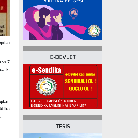
apılan
E-DEVLET
son 7
da iki
toplam
6 lira
.
TESİS