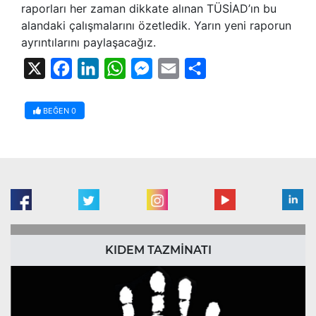
raporları her zaman dikkate alınan TÜSİAD’ın bu
alandaki çalışmalarını özetledik. Yarın yeni raporun
ayrıntılarını paylaşacağız.
X
Facebook
LinkedIn
WhatsApp
Messenger
Email
Share
BEĞEN
0
KIDEM TAZMİNATI