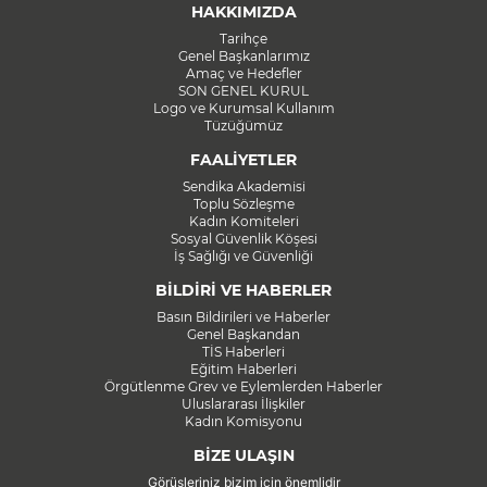
HAKKIMIZDA
Tarihçe
Genel Başkanlarımız
Amaç ve Hedefler
SON GENEL KURUL
Logo ve Kurumsal Kullanım
Tüzüğümüz
FAALİYETLER
Sendika Akademisi
Toplu Sözleşme
Kadın Komiteleri
Sosyal Güvenlik Köşesi
İş Sağlığı ve Güvenliği
BİLDİRİ VE HABERLER
Basın Bildirileri ve Haberler
Genel Başkandan
TİS Haberleri
Eğitim Haberleri
Örgütlenme Grev ve Eylemlerden Haberler
Uluslararası İlişkiler
Kadın Komisyonu
BİZE ULAŞIN
Görüşleriniz bizim için önemlidir