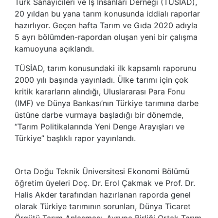
Türk Sanayicileri ve İş İnsanları Derneği (TÜSİAD),
20 yıldan bu yana tarım konusunda iddialı raporlar
hazırlıyor. Geçen hafta Tarım ve Gıda 2020 adıyla
5 ayrı bölümden-rapordan oluşan yeni bir çalışma
kamuoyuna açıklandı.
TÜSİAD, tarım konusundaki ilk kapsamlı raporunu
2000 yılı başında yayınladı. Ülke tarımı için çok
kritik kararların alındığı, Uluslararası Para Fonu
(IMF) ve Dünya Bankası’nın Türkiye tarımına darbe
üstüne darbe vurmaya başladığı bir dönemde,
“Tarım Politikalarında Yeni Denge Arayışları ve
Türkiye” başlıklı rapor yayınlandı.
Orta Doğu Teknik Üniversitesi Ekonomi Bölümü
öğretim üyeleri Doç. Dr. Erol Çakmak ve Prof. Dr.
Halis Akder tarafından hazırlanan raporda genel
olarak Türkiye tarımının sorunları, Dünya Ticaret
Örgütü Tarım Anlaşması, Avrupa Birliği Ortak Tarım