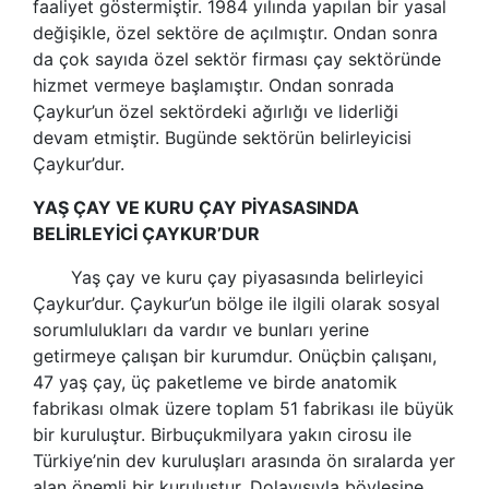
faaliyet göstermiştir. 1984 yılında yapılan bir yasal
değişikle, özel sektöre de açılmıştır. Ondan sonra
da çok sayıda özel sektör firması çay sektöründe
hizmet vermeye başlamıştır. Ondan sonrada
Çaykur’un özel sektördeki ağırlığı ve liderliği
devam etmiştir. Bugünde sektörün belirleyicisi
Çaykur’dur.
YAŞ ÇAY VE KURU ÇAY PİYASASINDA
BELİRLEYİCİ ÇAYKUR’DUR
Yaş çay ve kuru çay piyasasında belirleyici
Çaykur’dur. Çaykur’un bölge ile ilgili olarak sosyal
sorumlulukları da vardır ve bunları yerine
getirmeye çalışan bir kurumdur. Onüçbin çalışanı,
47 yaş çay, üç paketleme ve birde anatomik
fabrikası olmak üzere toplam 51 fabrikası ile büyük
bir kuruluştur. Birbuçukmilyara yakın cirosu ile
Türkiye’nin dev kuruluşları arasında ön sıralarda yer
alan önemli bir kuruluştur. Dolayısıyla böylesine