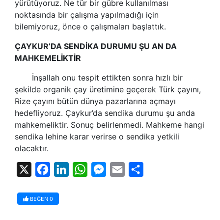
yürütüyoruz. Ne tür bir gübre kullanılması
noktasında bir çalışma yapılmadığı için
bilemiyoruz, önce o çalışmaları başlattık.
ÇAYKUR’DA SENDİKA DURUMU ŞU AN DA
MAHKEMELİKTİR
İnşallah onu tespit ettikten sonra hızlı bir
şekilde organik çay üretimine geçerek Türk çayını,
Rize çayını bütün dünya pazarlarına açmayı
hedefliyoruz. Çaykur’da sendika durumu şu anda
mahkemeliktir. Sonuç belirlenmedi. Mahkeme hangi
sendika lehine karar verirse o sendika yetkili
olacaktır.
X
Facebook
LinkedIn
WhatsApp
Messenger
Email
Share
BEĞEN
0