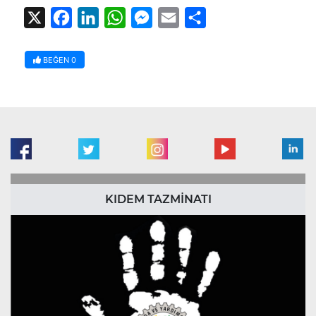
X
Facebook
LinkedIn
WhatsApp
Messenger
Email
Share
BEĞEN
0
KIDEM TAZMİNATI