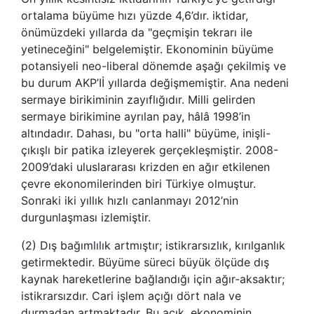
ortalama büyüme hızı yüzde 4,6’dır. iktidar,
önümüzdeki yıllarda da "geçmişin tekrarı ile
yetineceğini" belgelemiştir. Ekonominin büyüme
potansiyeli neo-liberal dönemde aşağı çekilmiş ve
bu durum AKP’Iİ yıllarda değişmemiştir. Ana nedeni
sermaye birikiminin zayıflığıdır. Milli gelirden
sermaye birikimine ayrılan pay, hâlâ 1998’in
altındadır. Dahası, bu "orta halli" büyüme, inişli-
çıkışlı bir patika izleyerek gerçekleşmiştir. 2008-
2009’daki uluslararası krizden en ağır etkilenen
çevre ekonomilerinden biri Türkiye olmuştur.
Sonraki iki yıllık hızlı canlanmayı 2012’nin
durgunlaşması izlemiştir.
(2)
Dış bağımlılık artmıştır; istikrarsızlık, kırılganlık
getirmektedir. Büyüme süreci büyük ölçüde dış
kaynak hareketlerine bağlandığı için ağır-aksaktır;
istikrarsızdır. Cari işlem açığı dört nala ve
durmadan artmaktadır. Bu açık, ekonominin