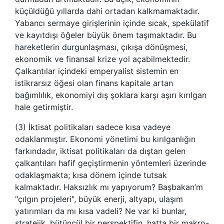
küçüldüğü yıllarda dahi ortadan kalkmamaktadır.
Yabancı sermaye girişlerinin içinde sıcak, spekülatif
ve kayıtdışı öğeler büyük önem taşımaktadır. Bu
hareketlerin durgunlaşması, çıkışa dönüşmesi,
ekonomik ve finansal krize yol açabilmektedir.
Çalkantılar içindeki emperyalist sistemin en
istikrarsız öğesi olan finans kapitale artan
bağımlılık, ekonomiyi dış şoklara karşı aşırı kırılgan
hale getirmiştir.
(3)
İktisat politikaları sadece kısa vadeye
odaklanmıştır. Ekonomi yönetimi bu kırılganlığın
farkındadır, iktisat politikaları da dıştan gelen
çalkantıları hafif geçiştirmenin yöntemleri üzerinde
odaklaşmakta; kısa dönem içinde tutsak
kalmaktadır. Haksızlık mı yapıyorum? Başbakan’m
"çılgın projeleri", büyük enerji, altyapı, ulaşım
yatırımları da mı kısa vadeli? Ne var ki bunlar,
stratejik, bütüncül bir perspektifin, hatta bir makro-