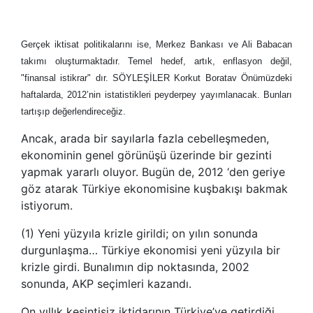
Gerçek iktisat politikalarını ise, Merkez Bankası ve Ali Babacan
takımı oluşturmaktadır. Temel hedef, artık, enflasyon değil,
"finansal istikrar" dır. SÖYLEŞİLER Korkut Boratav Önümüzdeki
haftalarda, 2012’nin istatistikleri peyderpey yayımlanacak. Bunları
tartışıp değerlendireceğiz.
Ancak, arada bir sayılarla fazla cebelleşmeden,
ekonominin genel görünüşü üzerinde bir gezinti
yapmak yararlı oluyor. Bugün de, 2012 ‘den geriye
göz atarak Türkiye ekonomisine kuşbakışı bakmak
istiyorum.
(1) Yeni yüzyıla krizle girildi; on yılın sonunda
durgunlaşma… Türkiye ekonomisi yeni yüzyıla bir
krizle girdi. Bunalımın dip noktasında, 2002
sonunda, AKP seçimleri kazandı.
On yıllık kesintisiz iktidarının Türkiye’ye getirdiği