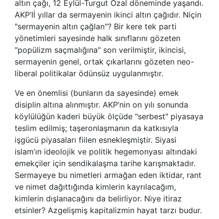
altın çağı, 12 Eylül-Turgut Özal döneminde yaşandı.
AKP’Iİ yıllar da sermayenin ikinci altın çağıdır. Niçin
"sermayenin altın çağlan"? Bir kere tek parti
yönetimleri sayesinde halk sınıflarını gözeten
"popülizm saçmalığına" son verilmiştir, ikincisi,
sermayenin genel, ortak çıkarlarını gözeten neo-
liberal politikalar ödünsüz uygulanmıştır.
Ve en önemlisi (bunların da sayesinde) emek
disiplin altına alınmıştır. AKP’nin on yılı sonunda
köylülüğün kaderi büyük ölçüde "serbest" piyasaya
teslim edilmiş; taşeronlaşmanın da katkısıyla
işgücü piyasaları fiilen esnekleşmiştir. Siyasi
islam’ın ideolojik ve politik hegemonyası altındaki
emekçiler için sendikalaşma tarihe karışmaktadır.
Sermayeye bu nimetleri armağan eden iktidar, rant
ve nimet dağıttığında kimlerin kayrılacağım,
kimlerin dışlanacağını da belirliyor. Niye itiraz
etsinler? Azgelişmiş kapitalizmin hayat tarzı budur.