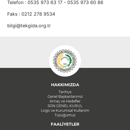
Telefon : 0535 973 63 17 - 0535 973 60 86
Faks : 0212 278 9534
bilgi@tekgida.org.tr
HAKKIMIZDA
Tarihçe
Genel Başkanlarımız
Amaç ve Hedefler
SON GENEL KURUL
Logo ve Kurumsal Kullanım
Tüzüğümüz
FAALİYETLER