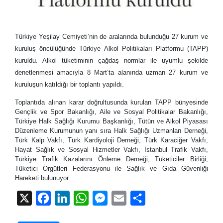
Türkiye Yeşilay Cemiyeti’nin de aralarında bulunduğu 27 kurum ve
kuruluş öncülüğünde Türkiye Alkol Politikaları Platformu (TAPP)
kuruldu. Alkol tüketiminin çağdaş normlar ile uyumlu şekilde
denetlenmesi amacıyla 8 Mart’ta alanında uzman 27 kurum ve
kuruluşun katıldığı bir toplantı yapıldı.
Toplantıda alınan karar doğrultusunda kurulan TAPP bünyesinde
Gençlik ve Spor Bakanlığı, Aile ve Sosyal Politikalar Bakanlığı,
Türkiye Halk Sağlığı Kurumu Başkanlığı, Tütün ve Alkol Piyasası
Düzenleme Kurumunun yanı sıra Halk Sağlığı Uzmanları Derneği,
Türk Kalp Vakfı, Türk Kardiyoloji Derneği, Türk Karaciğer Vakfı,
Hayat Sağlık ve Sosyal Hizmetler Vakfı, İstanbul Trafik Vakfı,
Türkiye Trafik Kazalarını Önleme Derneği, Tüketiciler Birliği,
Tüketici Örgütleri Federasyonu ile Sağlık ve Gıda Güvenliği
Hareketi bulunuyor.
X
Facebook
LinkedIn
WhatsApp
Messenger
Email
Share