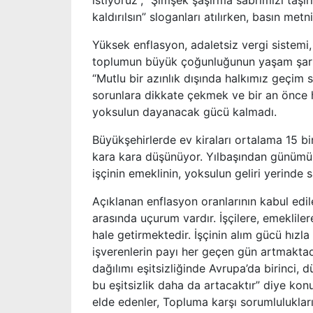
istiyoruz”, “Şimşek şaşırma sabrımızı ta
kaldırılsın” sloganları atılırken, basın me
Yüksek enflasyon, adaletsiz vergi sistemi, 
toplumun büyük çoğunluğunun yaşam şartla
“Mutlu bir azınlık dışında halkımız geçim
sorunlara dikkate çekmek ve bir an önce h
yoksulun dayanacak gücü kalmadı.
Büyükşehirlerde ev kiraları ortalama 15 bin
kara kara düşünüyor. Yılbaşından günümüze
işçinin emeklinin, yoksulun geliri yerinde s
Açıklanan enflasyon oranlarının kabul edil
arasında uçurum vardır. İşçilere, emeklil
hale getirmektedir. İşçinin alım gücü hızla 
işverenlerin payı her geçen gün artmaktadı
dağılımı eşitsizliğinde Avrupa’da birinci,
bu eşitsizlik daha da artacaktır” diye kon
elde edenler, Topluma karşı sorumlulukları