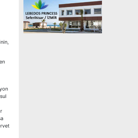
nin,
den
syon
sul
r
sa
ervet