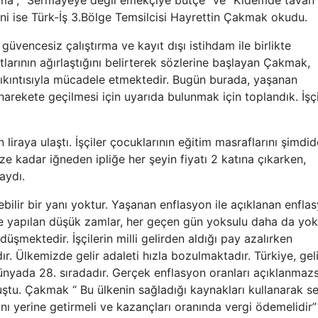
şırma”, “Sermayeye değil emekçiye bütçe” ve “Kıdemde tavan
tnini ise Türk-İş 3.Bölge Temsilcisi Hayrettin Çakmak okudu.
güvencesiz çalıştırma ve kayıt dışı istihdam ile birlikte
rının ağırlaştığını belirterek sözlerine başlayan Çakmak,
 sıkıntısıyla mücadele etmektedir. Bugün burada, yaşanan
arekete geçilmesi için uyarıda bulunmak için toplandık. İşçi
 liraya ulaştı. İşçiler çocuklarının eğitim masraflarını şimdi
 kadar iğneden ipliğe her şeyin fiyatı 2 katına çıkarken,
aydı.
ebilir bir yanı yoktur. Yaşanan enflasyon ile açıklanan enfla
ere yapılan düşük zamlar, her geçen gün yoksulu daha da yok
düşmektedir. İşçilerin milli gelirden aldığı pay azalırken
r. Ülkemizde gelir adaleti hızla bozulmaktadır. Türkiye, geli
 dünyada 28. sıradadır. Gerçek enflasyon oranları açıklanmaz
uştu. Çakmak “ Bu ülkenin sağladığı kaynakları kullanarak s
nı yerine getirmeli ve kazançları oranında vergi ödemelidir”