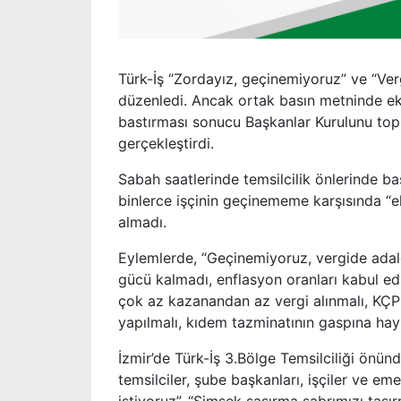
Türk-İş “Zordayız, geçinemiyoruz” ve “Verg
düzenledi. Ancak ortak basın metninde ek 
bastırması sonucu Başkanlar Kurulunu topl
gerçekleştirdi.
Sabah saatlerinde temsilcilik önlerinde b
binlerce işçinin geçinememe karşısında “ek
almadı.
Eylemlerde, “Geçinemiyoruz, vergide adale
gücü kalmadı, enflasyon oranları kabul ed
çok az kazanandan az vergi alınmalı, KÇP y
yapılmalı, kıdem tazminatının gaspına hayır
İzmir’de Türk-İş 3.Bölge Temsilciliği önün
temsilciler, şube başkanları, işçiler ve em