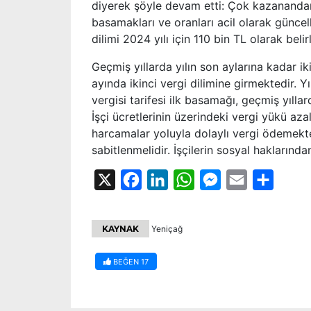
diyerek şöyle devam etti: Çok kazanandan 
basamakları ve oranları acil olarak güncelle
dilimi 2024 yılı için 110 bin TL olarak belir
Geçmiş yıllarda yılın son aylarına kadar i
ayında ikinci vergi dilimine girmektedir. Y
vergisi tarifesi ilk basamağı, geçmiş yılla
İşçi ücretlerinin üzerindeki vergi yükü az
harcamalar yoluyla dolaylı vergi ödemektedi
sabitlenmelidir. İşçilerin sosyal haklarında
X
Facebook
LinkedIn
WhatsApp
Messenger
Email
Share
KAYNAK
Yeniçağ
BEĞEN
17