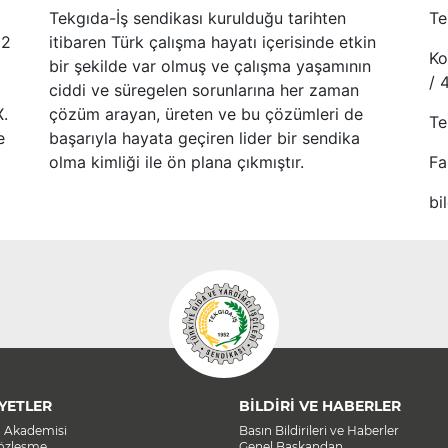
Tekgıda-İş sendikası kurulduğu tarihten
Te
52
itibaren Türk çalışma hayatı içerisinde etkin
Ko
bir şekilde var olmuş ve çalışma yaşamının
/ 
ciddi ve süregelen sorunlarına her zaman
X.
çözüm arayan, üreten ve bu çözümleri de
Te
e
başarıyla hayata geçiren lider bir sendika
olma kimliği ile ön plana çıkmıştır.
Fa
bi
YETLER
BİLDİRİ VE HABERLER
a Akademisi
Basın Bildirileri ve Haberler
Sözleşme
Genel Başkandan