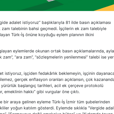
ide adalet istiyoruz” başlıklarıyla 81 ilde basın açıklaması
zam talebinin bahsi geçmedi. İşçilerin ek zam talebiyle
ayan Türk-İş önüne koyduğu eylem planının ilkini
aşlayan eylemlerde okunan ortak basın açıklamalarında, ayla
 zam”, “ara zam”, “sözleşmelerin yenilenmesi” talebi ise yer
t istiyoruz, işçiden fedakârlık beklemeyin, işçinin dayanac
ilemez, gerçek enflasyon oranları açıklansın, çok kazanand
ürürlük başlangıç tarihleri, acil ek çerçeve protokolü
, emeklinin hakkı” gibi vurgular öne çıktı.
de bir araya gelinen eyleme Türk-İş İzmir tüm şubelerinden
ekliler yoğun katılım gösterdi. Eylemde sıklıkla “Vergide adal