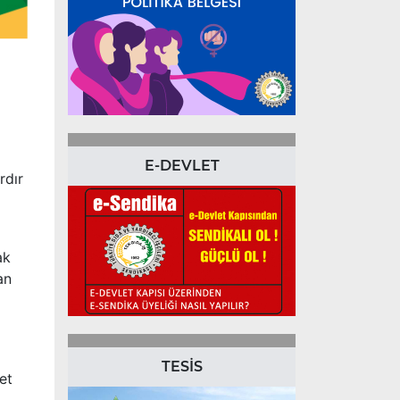
E-DEVLET
rdır
ak
an
TESİS
et