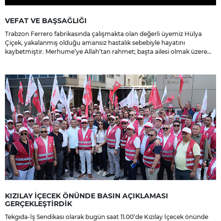
VEFAT VE BAŞSAĞLIĞI
Trabzon Ferrero fabrikasında çalışmakta olan değerli üyemiz Hülya
Çiçek, yakalanmış olduğu amansız hastalık sebebiyle hayatını
kaybetmiştir. Merhume’ye Allah’tan rahmet; başta ailesi olmak üzere
yakınlarına, sevenlerine ve çalışma arkadaşlarına başsağlığı ve sabır
dileriz.
KIZILAY İÇECEK ÖNÜNDE BASIN AÇIKLAMASI
GERÇEKLEŞTİRDİK
Tekgıda-İş Sendikası olarak bugün saat 11.00’de Kızılay İçecek önünde