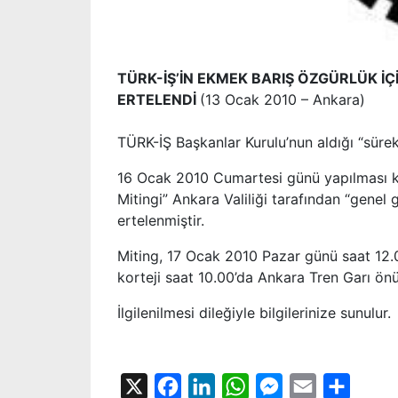
TÜRK-İŞ’İN EKMEK BARIŞ ÖZGÜRLÜK İ
ERTELENDİ
(13 Ocak 2010 – Ankara)
TÜRK-İŞ Başkanlar Kurulu’nun aldığı “sürek
16 Ocak 2010 Cumartesi günü yapılması ka
Mitingi” Ankara Valiliği tarafından “genel
ertelenmiştir.
Miting, 17 Ocak 2010 Pazar günü saat 12.0
korteji saat 10.00’da Ankara Tren Garı önü
İlgilenilmesi dileğiyle bilgilerinize sunulur.
TÜRK-İŞ BAS
X
Facebook
LinkedIn
WhatsApp
Messenger
Email
Share