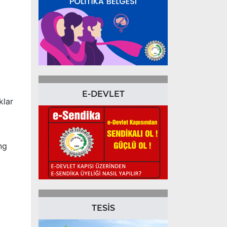
E-DEVLET
klar
ng
TESİS