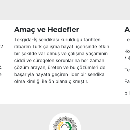
Amaç ve Hedefler
A
Tekgıda-İş sendikası kurulduğu tarihten
Te
52
itibaren Türk çalışma hayatı içerisinde etkin
Ko
bir şekilde var olmuş ve çalışma yaşamının
/ 
ciddi ve süregelen sorunlarına her zaman
X.
çözüm arayan, üreten ve bu çözümleri de
Te
e
başarıyla hayata geçiren lider bir sendika
olma kimliği ile ön plana çıkmıştır.
Fa
bi