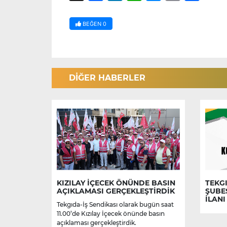
BEĞEN
0
DİĞER HABERLER
KIZILAY İÇECEK ÖNÜNDE BASIN
TEKGI
AÇIKLAMASI GERÇEKLEŞTİRDİK
ŞUBE
İLANI
Tekgıda-İş Sendikası olarak bugün saat
11.00’de Kızılay İçecek önünde basın
açıklaması gerçekleştirdik.