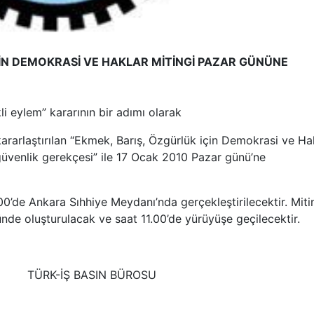
ÇİN DEMOKRASİ VE HAKLAR MİTİNGİ PAZAR GÜNÜNE
li eylem” kararının bir adımı olarak
rarlaştırılan “Ekmek, Barış, Özgürlük için Demokrasi ve Ha
 güvenlik gerekçesi” ile 17 Ocak 2010 Pazar günü’ne
0’de Ankara Sıhhiye Meydanı’nda gerçekleştirilecektir. Miti
nde oluşturulacak ve saat 11.00’de yürüyüşe geçilecektir.
IN BÜROSU