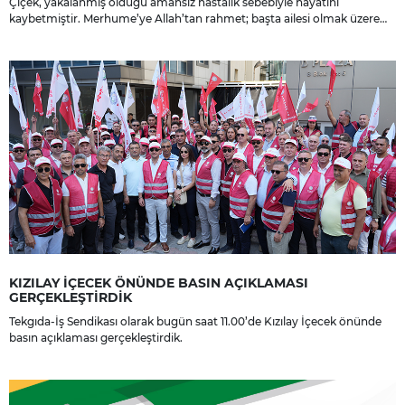
Çiçek, yakalanmış olduğu amansız hastalık sebebiyle hayatını
kaybetmiştir. Merhume’ye Allah’tan rahmet; başta ailesi olmak üzere
yakınlarına, sevenlerine ve çalışma arkadaşlarına başsağlığı ve sabır
dileriz.
KIZILAY İÇECEK ÖNÜNDE BASIN AÇIKLAMASI
GERÇEKLEŞTİRDİK
Tekgıda-İş Sendikası olarak bugün saat 11.00’de Kızılay İçecek önünde
basın açıklaması gerçekleştirdik.