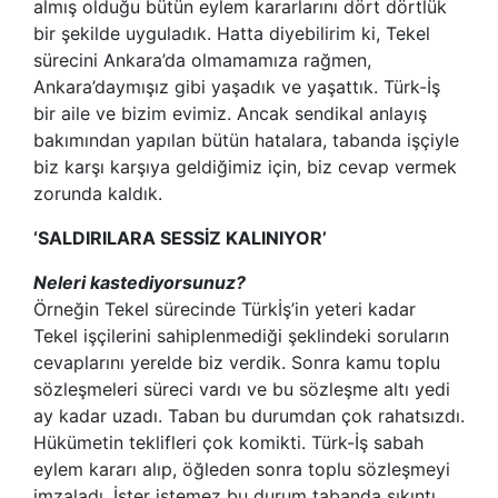
almış olduğu bütün eylem kararlarını dört dörtlük
bir şekilde uyguladık. Hatta diyebilirim ki, Tekel
sürecini Ankara’da olmamamıza rağmen,
Ankara’daymışız gibi yaşadık ve yaşattık. Türk-İş
bir aile ve bizim evimiz. Ancak sendikal anlayış
bakımından yapılan bütün hatalara, tabanda işçiyle
biz karşı karşıya geldiğimiz için, biz cevap vermek
zorunda kaldık.
‘SALDIRILARA SESSİZ KALINIYOR’
Neleri kastediyorsunuz?
Örneğin Tekel sürecinde Türkİş’in yeteri kadar
Tekel işçilerini sahiplenmediği şeklindeki soruların
cevaplarını yerelde biz verdik. Sonra kamu toplu
sözleşmeleri süreci vardı ve bu sözleşme altı yedi
ay kadar uzadı. Taban bu durumdan çok rahatsızdı.
Hükümetin teklifleri çok komikti. Türk-İş sabah
eylem kararı alıp, öğleden sonra toplu sözleşmeyi
imzaladı. İster istemez bu durum tabanda sıkıntı