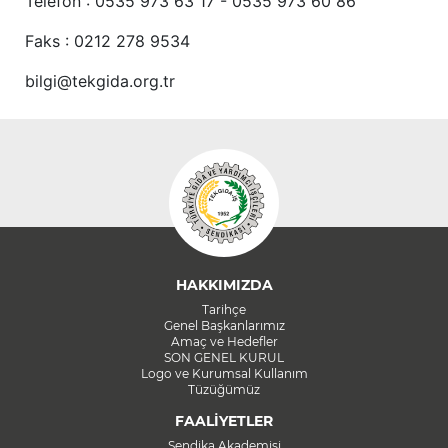
Telefon : 0535 973 63 17 - 0535 973 60 86
Faks : 0212 278 9534
bilgi@tekgida.org.tr
HAKKIMIZDA
Tarihçe
Genel Başkanlarımız
Amaç ve Hedefler
SON GENEL KURUL
Logo ve Kurumsal Kullanım
Tüzüğümüz
FAALİYETLER
Sendika Akademisi