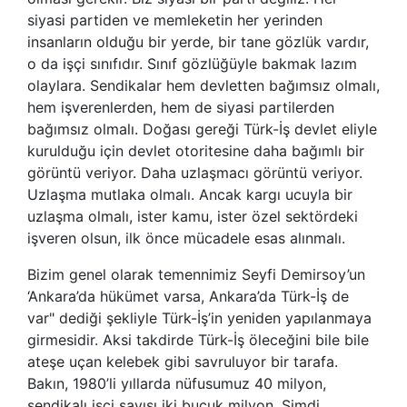
siyasi partiden ve memleketin her yerinden
insanların olduğu bir yerde, bir tane gözlük vardır,
o da işçi sınıfıdır. Sınıf gözlüğüyle bakmak lazım
olaylara. Sendikalar hem devletten bağımsız olmalı,
hem işverenlerden, hem de siyasi partilerden
bağımsız olmalı. Doğası gereği Türk-İş devlet eliyle
kurulduğu için devlet otoritesine daha bağımlı bir
görüntü veriyor. Daha uzlaşmacı görüntü veriyor.
Uzlaşma mutlaka olmalı. Ancak kargı ucuyla bir
uzlaşma olmalı, ister kamu, ister özel sektördeki
işveren olsun, ilk önce mücadele esas alınmalı.
Bizim genel olarak temennimiz Seyfi Demirsoy’un
‘Ankara’da hükümet varsa, Ankara’da Türk-İş de
var" dediği şekliyle Türk-İş’in yeniden yapılanmaya
girmesidir. Aksi takdirde Türk-İş öleceğini bile bile
ateşe uçan kelebek gibi savruluyor bir tarafa.
Bakın, 1980’li yıllarda nüfusumuz 40 milyon,
sendikalı işçi sayısı iki buçuk milyon. Şimdi