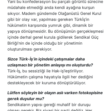
Yani bu konfederasyon bu parçalı görüntü sürecine
müdahale etmediği anda kendi ayağına kurşun
sıkıyor. Madem gündemde Olağanüstü Genel Kurul
gibi bir olay var, yapılması gereken Türkİş’in
hükümetin karşısında yumruk gibi, dinamik bir
yapıya dönüşmesidir. Bu dönüşümün gerçekleşmesi
içinde derhal genel kurula gidilerek Sendikal Güç
Birliği’nin de içinde olduğu bir yönetimin
oluşturulması gerekiyor.
Sizce Türk-İş’in içindeki çatışmalar daha
uzlaşmacı bir yönetim anlayışı mı oluşturdu?
Türk-İş, bu sessizliği ile Hak-iş’leştiriliyor.
Hükümetin çalışma hayatıyla ilgili her dediğini
destekleyecek bir kuruma dönüştürülüyor.
Lütfen söyleyin bir olayın aslı varken fotokopisine
gerek duyulur mu?
Sendikaların yapısı gereği muhalif bir duruşu
olması gerekir. Biz siyasi bir parti değiliz. Her