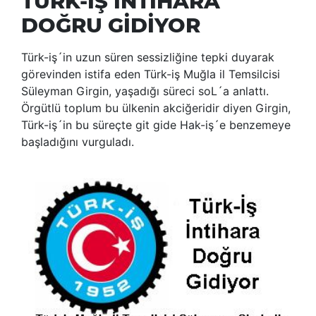
TÜRK-İŞ İNTİHARA
DOĞRU GİDİYOR
Türk-iş´in uzun süren sessizliğine tepki duyarak
görevinden istifa eden Türk-iş Muğla il Temsilcisi
Süleyman Girgin, yaşadığı süreci soL´a anlattı.
Örgütlü toplum bu ülkenin akciğeridir diyen Girgin,
Türk-iş´in bu süreçte git gide Hak-iş´e benzemeye
başladığını vurguladı.