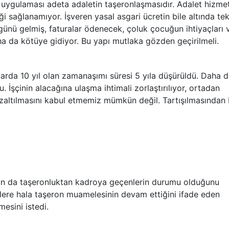
uygulaması adeta adaletin taşeronlaşmasıdır. Adalet hizmet
ği sağlanamıyor. İşveren yasal asgari ücretin bile altında tek
günü gelmiş, faturalar ödenecek, çoluk çocuğun ihtiyaçları v
a da kötüye gidiyor. Bu yapı mutlaka gözden geçirilmeli.
klarda 10 yıl olan zamanaşımı süresi 5 yıla düşürüldü. Daha 
 İşçinin alacağına ulaşma ihtimali zorlaştırılıyor, ortadan
zaltılmasını kabul etmemiz mümkün değil. Tartışılmasından 
unun da taşeronluktan kadroya geçenlerin durumu olduğunu
ilere hala taşeron muamelesinin devam ettiğini ifade eden
mesini istedi.