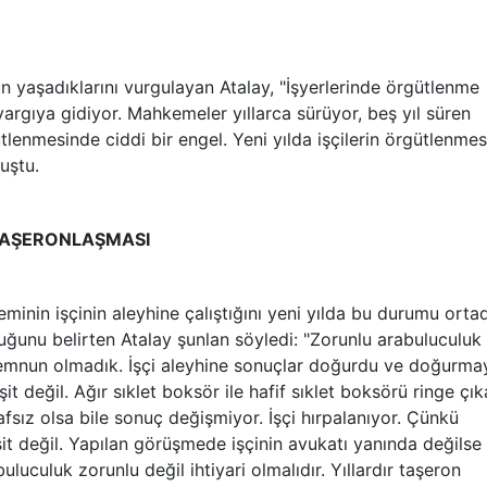
n yaşadıklarını vurgulayan Atalay, "İşyerlerinde örgütlenme
yargıya gidiyor. Mahkemeler yıllarca sürüyor, beş yıl süren
tlenmesinde ciddi bir engel. Yeni yılda işçilerin örgütlenmes
nuştu.
TAŞERONLAŞMASI
minin işçinin aleyhine çalıştığını yeni yılda bu durumu orta
ğunu belirten Atalay şunlan söyledi: "Zorunlu arabuluculuk 
memnun olmadık. İşçi aleyhine sonuçlar doğurdu ve doğurma
t değil. Ağır sıklet boksör ile hafif sıklet boksörü ringe çık
sız olsa bile sonuç değişmiyor. İşçi hırpalanıyor. Çünkü
it değil. Yapılan görüşmede işçinin avukatı yanında değilse
uculuk zorunlu değil ihtiyari olmalıdır. Yıllardır taşeron