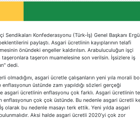
İşçi Sendikaları Konfederasyonu (Türk-İş) Genel Başkanı Erg
lentilerini paylaştı. Asgari ücretlinin kayıplarının telafi
nmesinin önündeki engeller kaldırılsın. Arabuluculuğun işçi
taşeronlara taşeron muamelesine son verilsin. İşsizlere iş
un" dedi.
erli olmadığını, asgari ücretle çalışanların yeni yıla morali b
ye enflasyonun üstünde zam yapıldığı sözleri gerçeği
le asgari ücretlinin enflasyonu çok farklı. Asgari ücretlinin t
n enflasyonun çok çok üstünde. Bu nedenle asgari ücretli k
ş olarak bu nedenle masayı terk ettik. Yeni yılda asgari
 bulunmalıdır. Aksi halde asgari ücretli 2020’yi çok zor