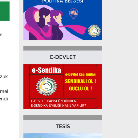
ün
E-DEVLET
ozuk
emel
endi
TESİS