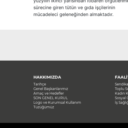
yüzyılın ikinci yarısından itibaren örgütlenm
sürecine giren tütün ve gıda işçilerinin
mücadeleci geleneğinden almaktadır.
HAKKIMIZDA
FAALİ
Tarihçe
Sendik
Genel Başkanlarımız
Toplu 
Amaç ve Hedefler
Kadın K
SON GENEL KURUL
Sosyal 
Logo ve Kurumsal Kullanım
İş Sağlı
Tüzüğümüz