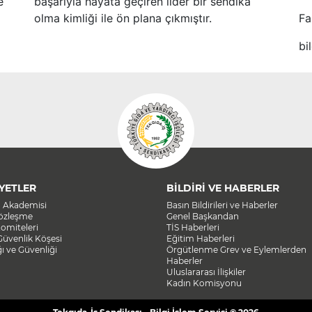
e
başarıyla hayata geçiren lider bir sendika
olma kimliği ile ön plana çıkmıştır.
Fa
bi
YETLER
BİLDİRİ VE HABERLER
a Akademisi
Basın Bildirileri ve Haberler
Sözleşme
Genel Başkandan
omiteleri
TİS Haberleri
Güvenlik Köşesi
Eğitim Haberleri
ğı ve Güvenliği
Örgütlenme Grev ve Eylemlerden
Haberler
Uluslararası İlişkiler
Kadın Komisyonu