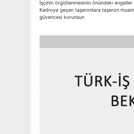
İşçinin örgütlenmesinin önündeki engeller k
Kadroya geçen taşeronlara taşeron muameles
güvencesi korunsun