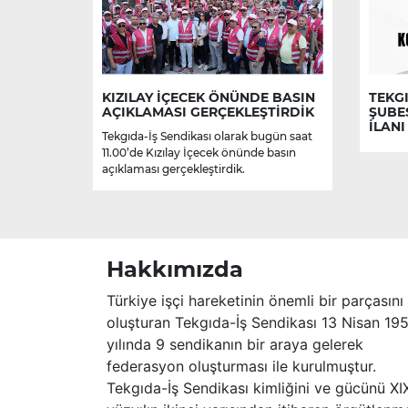
KIZILAY İÇECEK ÖNÜNDE BASIN
TEKGI
AÇIKLAMASI GERÇEKLEŞTİRDİK
ŞUBE
İLANI
Tekgıda-İş Sendikası olarak bugün saat
11.00’de Kızılay İçecek önünde basın
açıklaması gerçekleştirdik.
Hakkımızda
Türkiye işçi hareketinin önemli bir parçasını
oluşturan Tekgıda-İş Sendikası 13 Nisan 19
yılında 9 sendikanın bir araya gelerek
federasyon oluşturması ile kurulmuştur.
Tekgıda-İş Sendikası kimliğini ve gücünü XI