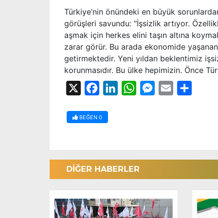
Türkiye’nin önündeki en büyük sorunlardan
görüşleri savundu: "İşsizlik artıyor. Özell
aşmak için herkes elini taşın altına koyma
zarar görür. Bu arada ekonomide yaşanan s
getirmektedir. Yeni yıldan beklentimiz işsi
korunmasıdır. Bu ülke hepimizin. Önce Türk
X
Facebook
LinkedIn
WhatsApp
Messenger
Email
Share
BEĞEN
0
DİĞER HABERLER