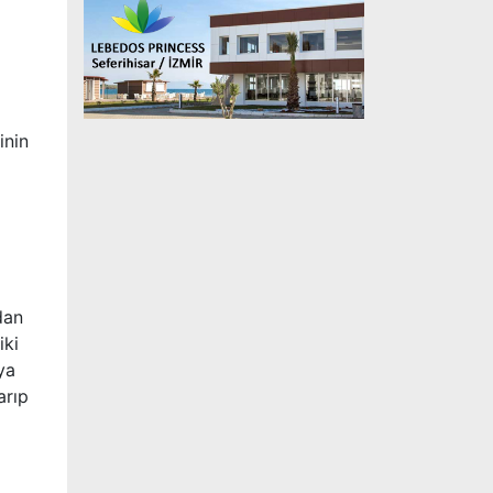
inin
dan
iki
ya
arıp