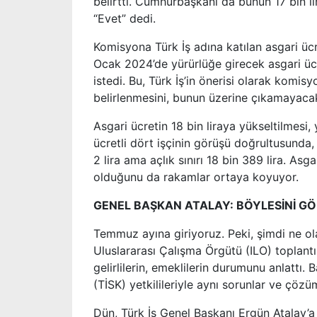
belirtti. Cumhurbaşkanı da bunun 17 bin lir
“Evet” dedi.
Komisyona Türk İş adına katılan asgari ücre
Ocak 2024’de yürürlüğe girecek asgari üc
istedi. Bu, Türk İş’in önerisi olarak komisyo
belirlenmesini, bunun üzerine çıkamayacakla
Asgari ücretin 18 bin liraya yükseltilmesi,
ücretli dört işçinin görüşü doğrultusunda,
2 lira ama açlık sınırı 18 bin 389 lira. A
olduğunu da rakamlar ortaya koyuyor.
GENEL BAŞKAN ATALAY: BÖYLESİNİ G
Temmuz ayına giriyoruz. Peki, şimdi ne ol
Uluslararası Çalışma Örgütü (ILO) toplantı
gelirlilerin, emeklilerin durumunu anlattı
(TİSK) yetkilileriyle aynı sorunlar ve çözü
Dün, Türk İş Genel Başkanı Ergün Atalay’a as