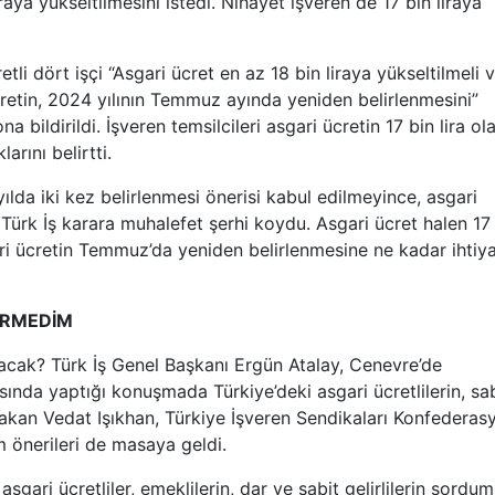
aya yükseltilmesini istedi. Nihayet işveren de 17 bin liraya
tli dört işçi “Asgari ücret en az 18 bin liraya yükseltilmeli v
retin, 2024 yılının Temmuz ayında yeniden belirlenmesini”
na bildirildi. İşveren temsilcileri asgari ücretin 17 bin lira ol
rını belirtti.
 yılda iki kez belirlenmesi önerisi kabul edilmeyince, asgari
 Türk İş karara muhalefet şerhi koydu. Asgari ücret halen 17
sgari ücretin Temmuz’da yeniden belirlenmesine ne kadar ihtiy
ÖRMEDİM
acak? Türk İş Genel Başkanı Ergün Atalay, Cenevre’de
sında yaptığı konuşmada Türkiye’deki asgari ücretlilerin, sa
. Bakan Vedat Işıkhan, Türkiye İşveren Sendikaları Konfedera
m önerileri de masaya geldi.
gari ücretliler, emeklilerin, dar ve sabit gelirlilerin sordum