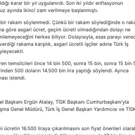
dığı karar bir yıl uygulanırdı. Son iki yıldır enflasyonun
z ayında ikinci zam verilmeye başlanmıştı.
a bir rakam söylenmedi. Çünkü bir rakam söylediğinde o rak
na göre asgari ücret, geçim ücreti olmadığından dolayı ne
inilemeyeceğini herkes biliyor. Dolayısıyla, esas parayı vere
verdiği rakama karşılık, asgari ücretli işçiler adına Türk İş
yleyecekti.
n temsilcileri önce 14 bin 500, sonra 15 bin, sonra 15 bin
rinden 500 doların 14.500 bin lira yaptığı söylendi. Ayrıca
ası istendi.
nel Başkanı Ergün Atalay, TİSK Başkanı Cumhurbaşkanı’yla
lışma Genel Müdürü, Türk İş Genel Başkan Yardımcısı ve TİS
cretin 16.500 liraya çıkarılmasını son fiyat önerileri olara