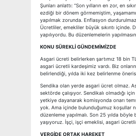
Şunları anlattı: “Son yılların en zor, en sı
ezdiği bir dönem görmemiştim, yaşamamışt
yapılmak zorunda. Enflasyon durdurulmazsa
Ücretliler, emekliler büyük sıkıntı içinde.
yapılıyordu. Bu düzenlemelerin yapılmasını
KONU SÜREKLİ GÜNDEMİMİZDE
Asgari ücreti belirlerken şartımız 18 bin T
asgari ücretli kardeşimiz vardı. Biz onları
belirlendiği, yılda iki kez belirlenme öner
Sendika olan yerde asgari ücret olmaz. As
sektörde çalışıyor. Sendikalı olmadığı içi
yetkiye dayanarak komisyonda onarı temsil
yok. Ama içinde bulunduğumuz koşullar n
düzenleme yapılmalı. Son 25 yılda böyle bi
yaşıyoruz. İşçi, işçi emeklisi, asgari ücretl
VERGİDE ORTAK HAREKET