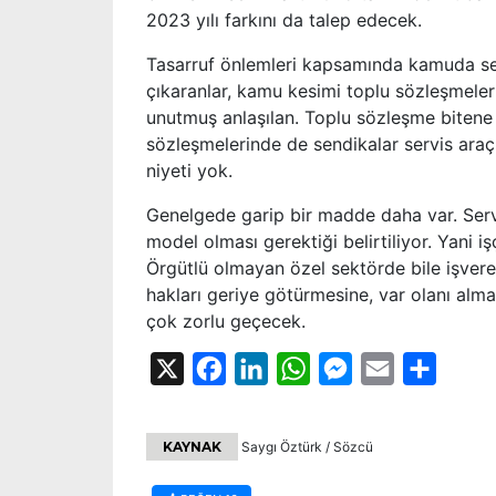
2023 yılı farkını da talep edecek.
Tasarruf önlemleri kapsamında kamuda serv
çıkaranlar, kamu kesimi toplu sözleşmeleri
unutmuş anlaşılan. Toplu sözleşme bitene
sözleşmelerinde de sendikalar servis araç
niyeti yok.
Genelgede garip bir madde daha var. Serv
model olması gerektiği belirtiliyor. Yani iş
Örgütlü olmayan özel sektörde bile işveren,
hakları geriye götürmesine, var olanı alm
çok zorlu geçecek.
X
Facebook
LinkedIn
WhatsApp
Messenger
Email
Share
KAYNAK
Saygı Öztürk / Sözcü