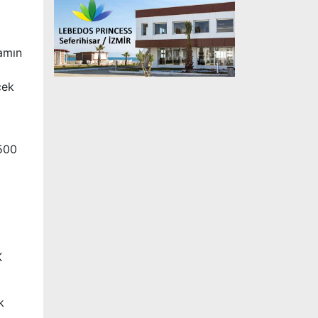
amın
cek
 500
K
k