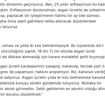
kıntılı dönemini geçiriyoruz. Ben, 25 yıldır enflasyonun bu kad
ım. Enflasyonun durdurulması, asgari ücrette de iyileştir
, yapılacak bir iyileştirmenin hükmü bir ay bile sürmez.
 Daha önce sabit gelirlilere nefes aldıracak düzenlemeler
 istiyoruz.
L olması ve yılda iki kez belirlenmesiydi. Bu toplantıda dört
n sözcülüğünü yaptık, 18 bin TL’nin altında asgari ücret
isi de dikkate alınmadığı için karara muhalefet şerhi koymuşt
gari ücretli kardeşlerimiz kasapta, manavda, terzide yani ö
n grev de yapamıyor, hakkını arayamıyor. Biz, kanunun verdiğ
 ediyoruz. Asgari ücretin yılda iki kez belirlenmesi kanun
edeniyle konuyu sürekli gündemde tutuyoruz. Mutlaka bir
r sıkıntı görmedim. Sabit gelirlerinin en sıkıntılı olduğu dö
inin durumu düzeltilmeli.”