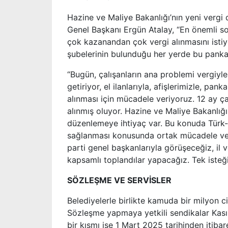
Hazine ve Maliye Bakanlığı’nın yeni vergi 
Genel Başkanı Ergün Atalay, “En önemli sor
çok kazanandan çok vergi alınmasını istiy
şubelerinin bulunduğu her yerde bu pankar
“Bugün, çalışanların ana problemi vergiyle
getiriyor, el ilanlarıyla, afişlerimizle, p
alınması için mücadele veriyoruz. 12 ay çal
alınmış oluyor. Hazine ve Maliye Bakanlığı 
düzenlemeye ihtiyaç var. Bu konuda Türk-İ
sağlanması konusunda ortak mücadele verec
parti genel başkanlarıyla görüşeceğiz, il 
kapsamlı toplandılar yapacağız. Tek isteğim
SÖZLEŞME VE SERVİSLER
Belediyelerle birlikte kamuda bir milyon c
Sözleşme yapmaya yetkili sendikalar Kasım
bir kısmı ise 1 Mart 2025 tarihinden itiba