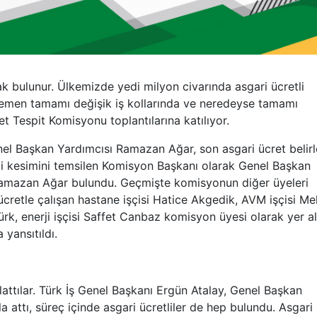
 bulunur. Ülkemizde yedi milyon civarında asgari ücretli
hemen tamamı değişik iş kollarında ve neredeyse tamamı
et Tespit Komisyonu toplantılarına katılıyor.
nel Başkan Yardımcısı Ramazan Ağar, son asgari ücret belir
İşçi kesimini temsilen Komisyon Başkanı olarak Genel Başkan
 Ramazan Ağar bulundu. Geçmişte komisyonun diğer üyeleri
cretle çalışan hastane işçisi Hatice Akgedik, AVM işçisi Me
rk, enerji işçisi Saffet Canbaz komisyon üyesi olarak yer al
yansıtıldı.
nlattılar. Türk İş Genel Başkanı Ergün Atalay, Genel Başkan
 attı, süreç içinde asgari ücretliler de hep bulundu. Asgari