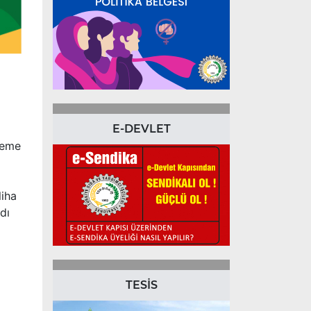
E-DEVLET
leme
liha
dı
TESİS