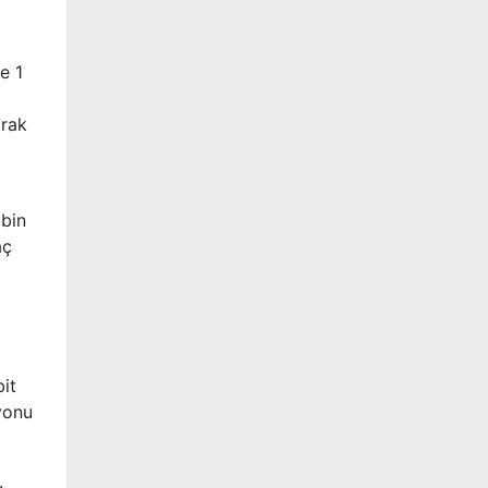
e 1
arak
 bin
aç
bit
syonu
.