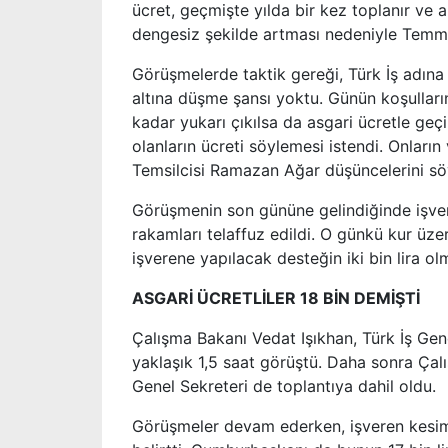
ücret, geçmişte yılda bir kez toplanır ve al
dengesiz şekilde artması nedeniyle Temmu
Görüşmelerde taktik gereği, Türk İş adın
altına düşme şansı yoktu. Günün koşulları
kadar yukarı çıkılsa da asgari ücretle geç
olanların ücreti söylemesi istendi. Onların 
Temsilcisi Ramazan Ağar düşüncelerini sö
Görüşmenin son gününe gelindiğinde işvere
rakamları telaffuz edildi. O günkü kur üze
işverene yapılacak desteğin iki bin lira olm
ASGARİ ÜCRETLİLER 18 BİN DEMİŞTİ
Çalışma Bakanı Vedat Işıkhan, Türk İş Ge
yaklaşık 1,5 saat görüştü. Daha sonra Ça
Genel Sekreteri de toplantıya dahil oldu.
Görüşmeler devam ederken, işveren kesimi ü