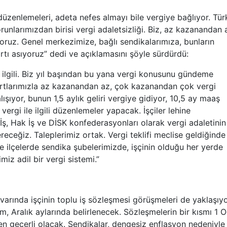
düzenlemeleri, adeta nefes almayı bile vergiye bağlıyor. Türk
unlarımızdan birisi vergi adaletsizliği. Biz, az kazanandan 
oruz. Genel merkezimize, bağlı sendikalarımıza, bunların
tı asıyoruz” dedi ve açıklamasını şöyle sürdürdü:
 ilgili. Biz yıl başından bu yana vergi konusunu gündeme
ankartlarımızla az kazanandan az, çok kazanandan çok vergi
ışıyor, bunun 1,5 aylık geliri vergiye gidiyor, 10,5 ay maaş
vergi ile ilgili düzenlemeler yapacak. İşçiler lehine
ş, Hak İş ve DİSK konfederasyonları olarak vergi adaletinin
eğiz. Taleplerimiz ortak. Vergi teklifi meclise geldiğinde
ve ilçelerde sendika şubelerimizde, işçinin olduğu her yerde
iz adil bir vergi sistemi.”
ivarında işçinin toplu iş sözleşmesi görüşmeleri de yaklaşıyo
, Aralık aylarında belirlenecek. Sözleşmelerin bir kısmı 1 O
ren geçerli olacak. Sendikalar, dengesiz enflasyon nedeniyle