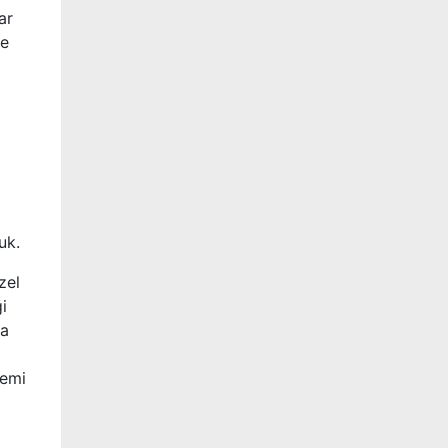
ar
me
uk.
zel
i
da
nemi