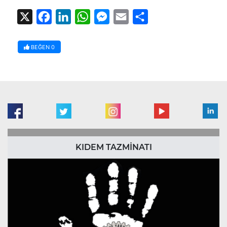
X
Facebook
LinkedIn
WhatsApp
Messenger
Email
Share
BEĞEN
0
KIDEM TAZMİNATI