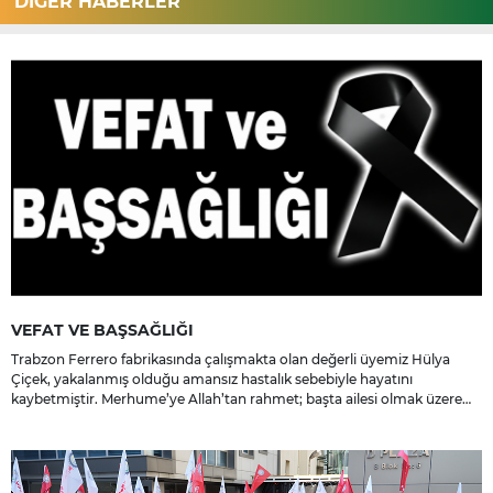
DİĞER HABERLER
VEFAT VE BAŞSAĞLIĞI
Trabzon Ferrero fabrikasında çalışmakta olan değerli üyemiz Hülya
Çiçek, yakalanmış olduğu amansız hastalık sebebiyle hayatını
kaybetmiştir. Merhume’ye Allah’tan rahmet; başta ailesi olmak üzere
yakınlarına, sevenlerine ve çalışma arkadaşlarına başsağlığı ve sabır
dileriz.