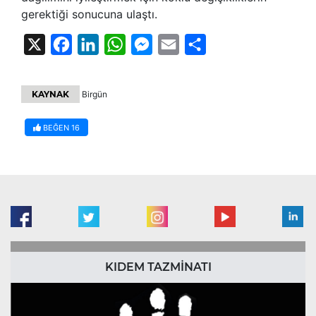
gerektiği sonucuna ulaştı.
X
Facebook
LinkedIn
WhatsApp
Messenger
Email
Share
KAYNAK
Birgün
BEĞEN
16
KIDEM TAZMİNATI