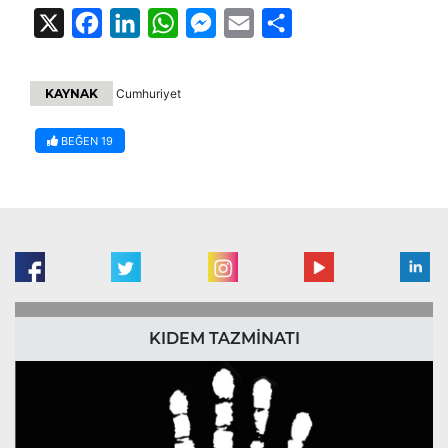
X
Facebook
LinkedIn
WhatsApp
Messenger
Email
Share
KAYNAK
Cumhuriyet
BEĞEN
19
KIDEM TAZMİNATI