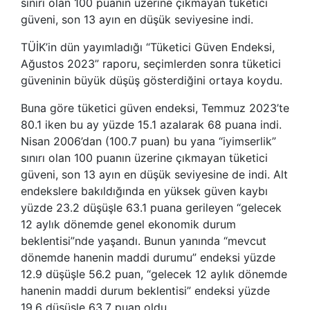
sınırı olan 100 puanın üzerine çıkmayan tüketici
güveni, son 13 ayın en düşük seviyesine indi.
TÜİK’in dün yayımladığı “Tüketici Güven Endeksi,
Ağustos 2023” raporu, seçimlerden sonra tüketici
güveninin büyük düşüş gösterdiğini ortaya koydu.
Buna göre tüketici güven endeksi, Temmuz 2023’te
80.1 iken bu ay yüzde 15.1 azalarak 68 puana indi.
Nisan 2006’dan (100.7 puan) bu yana “iyimserlik”
sınırı olan 100 puanın üzerine çıkmayan tüketici
güveni, son 13 ayın en düşük seviyesine de indi. Alt
endekslere bakıldığında en yüksek güven kaybı
yüzde 23.2 düşüşle 63.1 puana gerileyen “gelecek
12 aylık dönemde genel ekonomik durum
beklentisi”nde yaşandı. Bunun yanında “mevcut
dönemde hanenin maddi durumu” endeksi yüzde
12.9 düşüşle 56.2 puan, “gelecek 12 aylık dönemde
hanenin maddi durum beklentisi” endeksi yüzde
19.6 düşüşle 63.7 puan oldu.