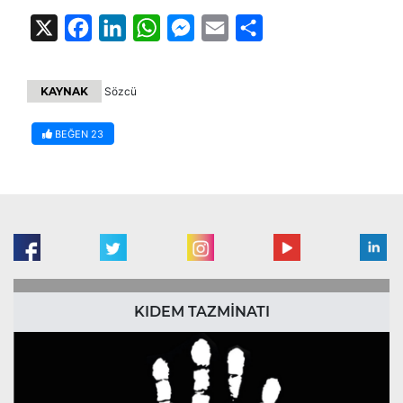
X
Facebook
LinkedIn
WhatsApp
Messenger
Email
Share
KAYNAK
Sözcü
BEĞEN
23
KIDEM TAZMİNATI