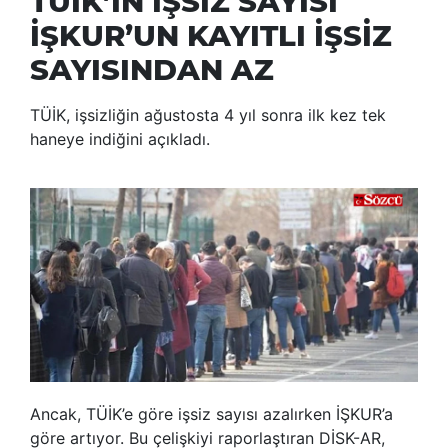
TÜİK’İN İŞSİZ SAYISI
İŞKUR’UN KAYITLI İŞSİZ
SAYISINDAN AZ
TÜİK, işsizliğin ağustosta 4 yıl sonra ilk kez tek
haneye indiğini açıkladı.
Ancak, TÜİK’e göre işsiz sayısı azalırken İŞKUR’a
göre artıyor. Bu çelişkiyi raporlaştıran DİSK-AR,