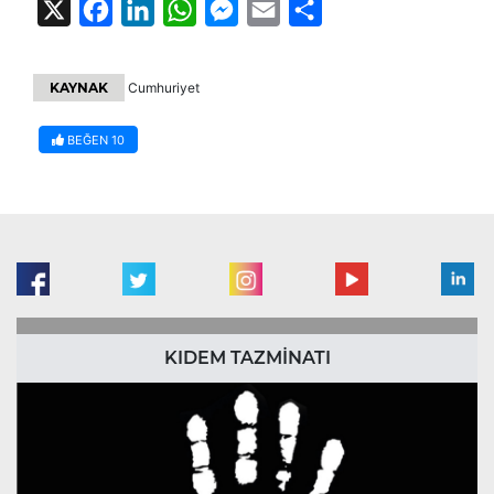
X
Facebook
LinkedIn
WhatsApp
Messenger
Email
Share
KAYNAK
Cumhuriyet
BEĞEN
10
KIDEM TAZMİNATI