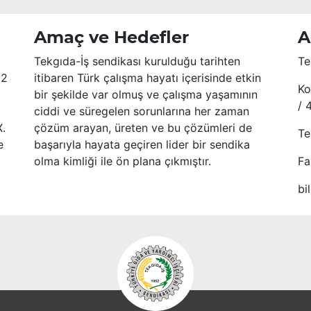
Amaç ve Hedefler
A
Tekgıda-İş sendikası kurulduğu tarihten
Te
52
itibaren Türk çalışma hayatı içerisinde etkin
Ko
bir şekilde var olmuş ve çalışma yaşamının
/ 
ciddi ve süregelen sorunlarına her zaman
X.
çözüm arayan, üreten ve bu çözümleri de
Te
e
başarıyla hayata geçiren lider bir sendika
olma kimliği ile ön plana çıkmıştır.
Fa
bi