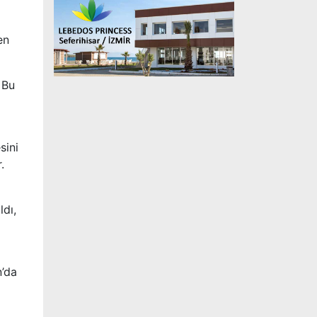
en
 Bu
sini
.
ldı,
n’da