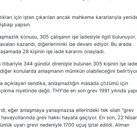
ıkları için işten çıkarılan ancak mahkeme kararlarıyla yenid
işbaşı yapsın.
şmazlık konusu, 305 çalışanın işe iadesiyle ilgili bulunuyor.
avaları kazandı, diğerlerininki ise devam ediyor. Bu arada
aşamada 28 kişinin işe iade kararını onayladı.
 itibariyle 344 gündür direnişte bulunan 305 kişinin işe iade
diğer konularda anlaşmanın mümkün olabileceğini belirtiyor
’ta açıklayan sendika, anlaşmazlığın masada çözümü için
e çıkma niyetinde değil. THY’de en son grev 1991 yılında yapı
çirdi, eğer anlaşmaya yanaşmazsa ellerindeki tek silah "grev
 havayollarında grev hakkı hayata geçiyor. En son, 22 Nisa
ünlük uyarı grevi nedeniyle 1700 uçuş iptal edildi. Alman