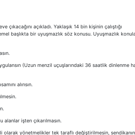
e çıkacağını açıkladı. Yaklaşık 14 bin kişinin çalıştığı
 temel başlıkta bir uyuşmazlık söz konusu. Uyuşmazlık konula
asın.
 uygulansın (Uzun menzil uçuşlarındaki 36 saatlik dinlenme h
samını alınsın.
ülmesin.
n.
u alanlar işten çıkarılmasın.
gili olarak yönetmelikler tek taraflı değiştirilmesin, sendikanın