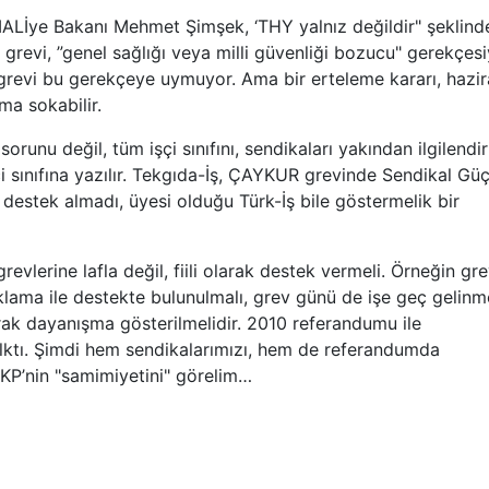
Lİye Bakanı Mehmet Şimşek, ‘THY yalnız değildir" şeklind
grevi, ”genel sağlığı veya milli güvenliği bozucu" gerekçesi
 grevi bu gerekçeye uymuyor. Ama bir erteleme kararı, hazi
ma sokabilir.
unu değil, tüm işçi sınıfını, sendikaları yakından ilgilendir
çi sınıfına yazılır. Tekgıda-İş, ÇAYKUR grevinde Sendikal Gü
r destek almadı, üyesi olduğu Türk-İş bile göstermelik bir
grevlerine lafla değil, fiili olarak destek vermeli. Örneğin gr
klama ile destekte bulunulmalı, grev günü de işe geç gelinme
arak dayanışma gösterilmelidir. 2010 referandumu ile
lktı. Şimdi hem sendikalarımızı, hem de referandumda
KP’nin "samimiyetini" görelim…