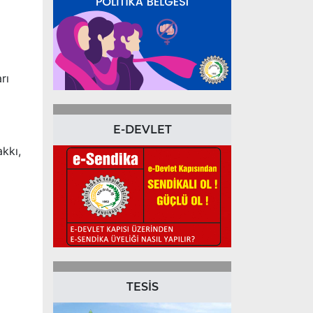
rı
E-DEVLET
akkı,
TESİS