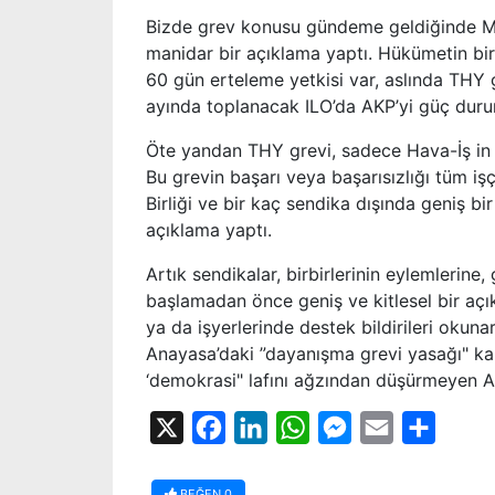
Bizde grev konusu gündeme geldiğinde MA
manidar bir açıklama yaptı. Hükümetin bir 
60 gün erteleme yetkisi var, aslında THY
ayında toplanacak ILO’da AKP’yi güç duru
Öte yandan THY grevi, sadece Hava-İş in sor
Bu grevin başarı veya başarısızlığı tüm iş
Birliği ve bir kaç sendika dışında geniş bi
açıklama yaptı.
Artık sendikalar, birbirlerinin eylemlerine, 
başlamadan önce geniş ve kitlesel bir açı
ya da işyerlerinde destek bildirileri okun
Anayasa’daki ”dayanışma grevi yasağı" ka
‘demokrasi" lafını ağzından düşürmeyen A
X
Facebook
LinkedIn
WhatsApp
Messenger
Email
Share
BEĞEN
0