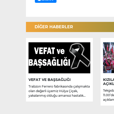
DİĞER HABERLER
VEFAT VE BAŞSAĞLIĞI
KIZIL
AÇIK
Trabzon Ferrero fabrikasında çalışmakta
Tekgıda
olan değerli üyemiz Hülya Çiçek,
11.00’d
yakalanmış olduğu amansız hastalık
açıklam
sebebiyle hayatını kaybetmiştir.
Merhume’ye Allah’tan rahmet; başta
ailesi olmak üzere yakınlarına,
sevenlerine ve çalışma arkadaşlarına