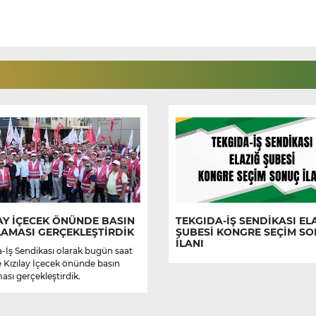
AY İÇECEK ÖNÜNDE BASIN
TEKGIDA-İŞ SENDİKASI EL
LAMASI GERÇEKLEŞTİRDİK
ŞUBESİ KONGRE SEÇİM S
İLANI
-İş Sendikası olarak bugün saat
e Kızılay İçecek önünde basın
ası gerçekleştirdik.