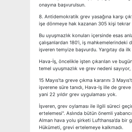
onayına başvurulsun.
8. Antidemokratik grev yasağına karşı çıkt
işe dönmeye hak kazanan 305 kişi tekrar 
Bu uyuşmazlık konuları içersinde esas anla
çalışanlardan 180’i, iş mahkemelerindeki d
işveren temyize başvurdu. Yargıtay da ilk 
Hava-İş, öncelikle işten çıkarılan ve bugün
temel uyuşmazlık ve grev nedeni sayıyor, 
15 Mayıs’ta greve çıkma kararını 3 Mayıs
işverene süre tanıdı, Hava-lş ille de grev
yani 22 yıldır grev uygulaması yok.
İşveren, grev oylaması ile ilgili süreci ge
ertelemesi". Aslında bütün önemli yabancı
Alman hava yolu şirketi Lufthansa’da bir g
Hükümeti, grevi ertelemeye kalkmadı.