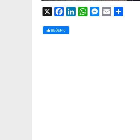
X
Facebook
LinkedIn
WhatsApp
Messenger
Email
Share
BEĞEN
0