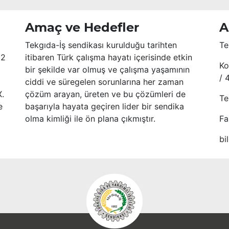
Amaç ve Hedefler
A
Tekgıda-İş sendikası kurulduğu tarihten
Te
52
itibaren Türk çalışma hayatı içerisinde etkin
Ko
bir şekilde var olmuş ve çalışma yaşamının
/ 
ciddi ve süregelen sorunlarına her zaman
X.
çözüm arayan, üreten ve bu çözümleri de
Te
e
başarıyla hayata geçiren lider bir sendika
olma kimliği ile ön plana çıkmıştır.
Fa
bi