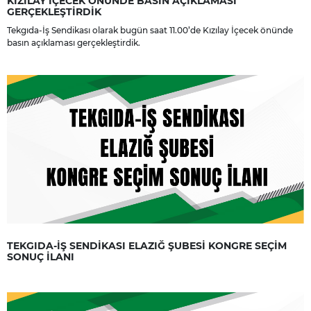
KIZILAY İÇECEK ÖNÜNDE BASIN AÇIKLAMASI
GERÇEKLEŞTİRDİK
Tekgıda-İş Sendikası olarak bugün saat 11.00’de Kızılay İçecek önünde
basın açıklaması gerçekleştirdik.
TEKGIDA-İŞ SENDİKASI ELAZIĞ ŞUBESİ KONGRE SEÇİM
SONUÇ İLANI