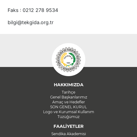
Faks : 0212 278 9534
bilgi@tekgida.org.tr
HAKKIMIZDA
Tarihçe
Genel Başkanlarımız
Amaç ve Hedefler
SON GENEL KURUL
Logo ve Kurumsal Kullanım
Tüzüğümüz
FAALİYETLER
Sendika Akademisi