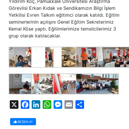
Yıldırım Koç, Pamukkale Üniversitesi Araştırma
Görevlisi Erkan Kıdak ve Sendikamızın Bilgi İşlem
Yetkilisi Evren Talkım eğitimci olarak katıldı. Eğitim
seminerlerinin açılışını Genel Eğitim Sekreterimiz
Kemal Köse yaptı. Eğitimlerimize temsilcilerimiz 3
grup olarak katılacaklar.
X
Facebook
LinkedIn
WhatsApp
Messenger
Email
Share
BEĞEN
41