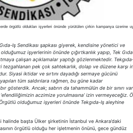
rde örgütlü oldukları işyerleri önünde yürütülen çirkin kampanya üzerine 
ıda-Iş Sendikası şapkası giyerek, kendisine yönetici ve
 olduğumuz işyerlerinin önünde çığırtkanlık yapıp, Tek Gıda-
ırtmaya çalışan açıklamalar yaptığı gözlenmektedir. Tekgıda-
ri tezgahlanan pek çok sahtekarlık, dolap ve düzene karşı i
. Siyasi iktidar ve sırtını dayadığı sermaye gücünü
yapılan tüm saldırılara rağmen, bu güne kadar
bır gösterdik. Ancak; sabrın da tahammülün de bir sınırı var
i; ‘efendiliğimizin aczimize yorulmasına’ izin vermeyeceğiz. 
 Örgütlü olduğumuz işyerleri önünde Tekgıda-Iş aleyhine
 halinde başta Ülker şirketinin İstanbul ve Ankara’daki
kasının örgütlü olduğu her işletmenin önünü, gece gündüz