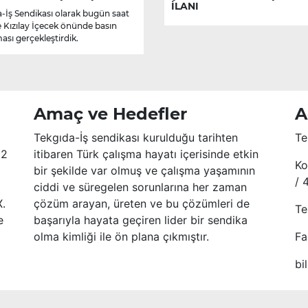
İLANI
-İş Sendikası olarak bugün saat
e Kızılay İçecek önünde basın
ası gerçekleştirdik.
Amaç ve Hedefler
A
Tekgıda-İş sendikası kurulduğu tarihten
Te
52
itibaren Türk çalışma hayatı içerisinde etkin
Ko
bir şekilde var olmuş ve çalışma yaşamının
/ 
ciddi ve süregelen sorunlarına her zaman
X.
çözüm arayan, üreten ve bu çözümleri de
Te
e
başarıyla hayata geçiren lider bir sendika
olma kimliği ile ön plana çıkmıştır.
Fa
bi