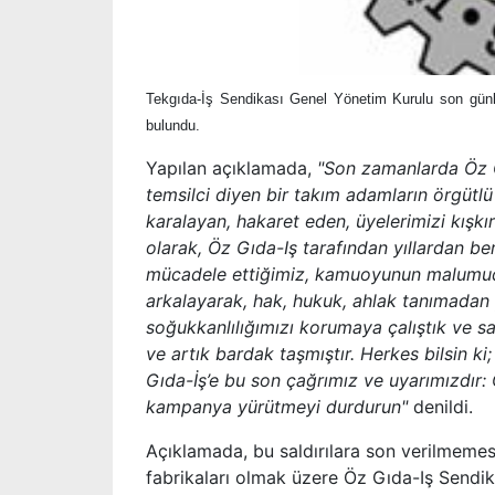
Tekgıda-İş Sendikası Genel Yönetim Kurulu son günle
bulundu.
Yapılan açıklamada,
"Son zamanlarda Öz G
temsilci diyen bir takım adamların örgütlü
karalayan, hakaret eden, üyelerimizi kışk
olarak, Öz Gıda-Iş tarafından yıllardan be
mücadele ettiğimiz, kamuoyunun malumudur
arkalayarak, hak, hukuk, ahlak tanımadan 
soğukkanlılığımızı korumaya çalıştık ve sa
ve artık bardak taşmıştır. Herkes bilsin k
Gıda-İş’e bu son çağrımız ve uyarımızdır:
kampanya yürütmeyi durdurun"
denildi.
Açıklamada, bu saldırılara son verilmemesi
fabrikaları olmak üzere Öz Gıda-Iş Sendi