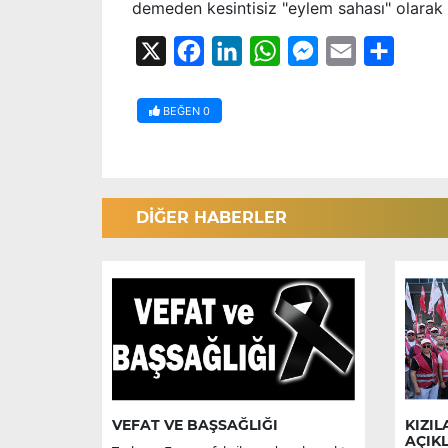
demeden kesintisiz "eylem sahası" olarak 
X
Facebook
LinkedIn
WhatsApp
Messenger
Email
Share
BEĞEN
0
DİĞER HABERLER
VEFAT VE BAŞSAĞLIĞI
KIZIL
AÇIK