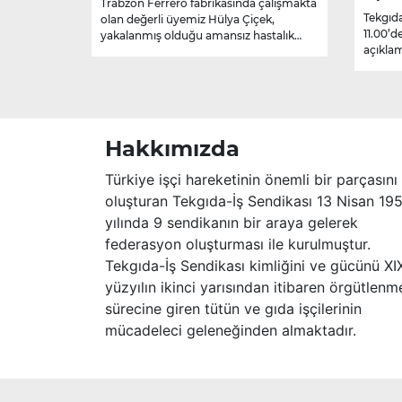
Trabzon Ferrero fabrikasında çalışmakta
Tekgıda
olan değerli üyemiz Hülya Çiçek,
11.00’d
yakalanmış olduğu amansız hastalık
açıklam
sebebiyle hayatını kaybetmiştir.
Merhume’ye Allah’tan rahmet; başta
ailesi olmak üzere yakınlarına,
sevenlerine ve çalışma arkadaşlarına
başsağlığı ve sabır dileriz.
Hakkımızda
Türkiye işçi hareketinin önemli bir parçasını
oluşturan Tekgıda-İş Sendikası 13 Nisan 19
yılında 9 sendikanın bir araya gelerek
federasyon oluşturması ile kurulmuştur.
Tekgıda-İş Sendikası kimliğini ve gücünü XI
yüzyılın ikinci yarısından itibaren örgütlenm
sürecine giren tütün ve gıda işçilerinin
mücadeleci geleneğinden almaktadır.