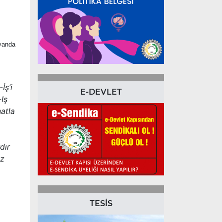
uyanda
İş’i
E-DEVLET
Iş
natla
dır
Öz
TESİS