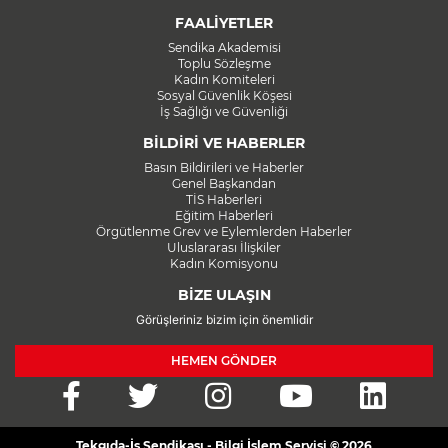
FAALİYETLER
Sendika Akademisi
Toplu Sözleşme
Kadın Komiteleri
Sosyal Güvenlik Köşesi
İş Sağlığı ve Güvenliği
BİLDİRİ VE HABERLER
Basın Bildirileri ve Haberler
Genel Başkandan
TİS Haberleri
Eğitim Haberleri
Örgütlenme Grev ve Eylemlerden Haberler
Uluslararası İlişkiler
Kadın Komisyonu
BİZE ULAŞIN
Görüşleriniz bizim için önemlidir
HEMEN GÖNDER
Tekgıda-İş Sendikası - Bilgi İşlem Servisi © 2026