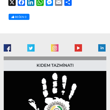
X
Facebook
LinkedIn
WhatsApp
Messenger
Email
Share
BEĞEN
0
KIDEM TAZMİNATI