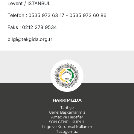
Levent / İSTANBUL
Telefon : 0535 973 63 17 - 0535 973 60 86
Faks : 0212 278 9534
bilgi@tekgida.org.tr
HAKKIMIZDA
Tarihçe
Genel Başkanlarımız
Amaç ve Hedefler
SON GENEL KURUL
Logo ve Kurumsal Kullanım
Tüzüğümüz